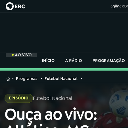
agência
Br
AO VIVO
INÍCIO
A RÁDIO
PROGRAMAÇÃO
MENU
Programas
Futebol Nacional
Buscar
na
Futebol Nacional
EPISÓDIO
Rádio
Buscar
Nacional
Ouça ao vivo:
Buscar
na
Rádio
AO VIVO