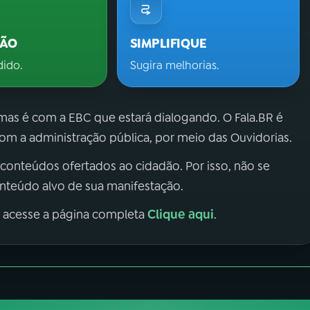
ÇÃO
SIMPLIFIQUE
dido.
Sugira melhorias.
 mas é com a EBC que estará dialogando. O Fala.BR é
m a administração pública, por meio das Ouvidorias.
 conteúdos ofertados ao cidadão. Por isso, não se
onteúdo alvo de sua manifestação.
Clique aqui
, acesse a página completa
.