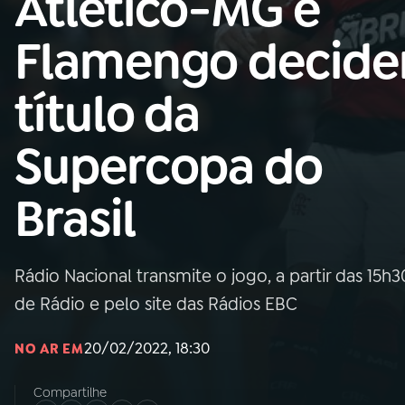
Atlético-MG e
Nacional
Flamengo decid
01
INÍCIO
título da
02
A RÁDIO
Supercopa do
03
PROGRAMAÇÃO
Brasil
04
PROGRAMAS
Rádio Nacional transmite o jogo, a partir das 15h
05
PODCASTS
de Rádio e pelo site das Rádios EBC
20/02/2022, 18:30
NO AR EM
06
VIDEOCASTS
Compartilhe