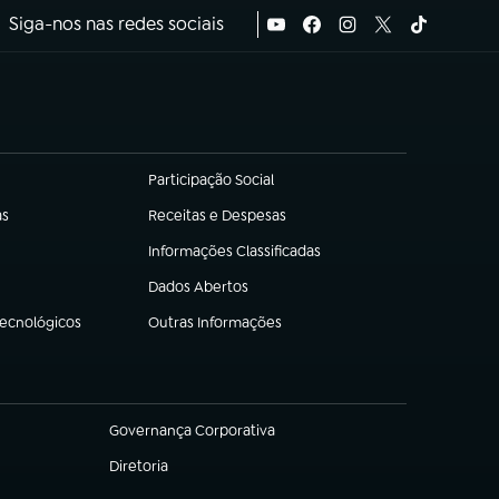
Siga-nos nas redes sociais
Participação Social
(abre em nova aba)
as
Receitas e Despesas
(abre em nova aba)
Informações Classificadas
(abre em nova aba)
Dados Abertos
(abre em nova aba)
Tecnológicos
Outras Informações
(abre em nova aba)
Governança Corporativa
(abre em nova aba)
Diretoria
(abre em nova aba)