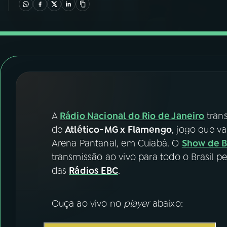
07
ÚLTIMAS
08
FESTIVAL DE MÚSICA
ACOMPANHE A RÁDIO NACIONAL
YouTube
Facebook
A
Rádio Nacional do Rio de Janeiro
tran
Instagram
X
de
Atlético-MG x Flamengo
, jogo que va
TikTok
Arena Pantanal, em Cuiabá. O
Show de B
transmissão ao vivo para todo o Brasil pe
das
Rádios EBC
.
Ouça ao vivo no
player
abaixo: