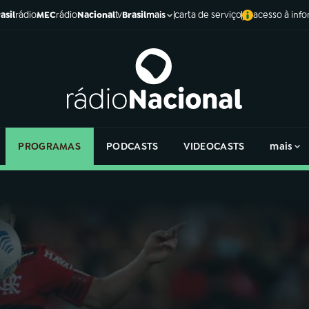
asil
rádio
MEC
rádio
Nacional
tv
Brasil
carta de serviço
acesso à inf
mais
PROGRAMAS
PODCASTS
VIDEOCASTS
mais