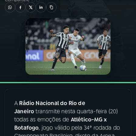
03
PROGRAMAÇÃO
04
PROGRAMAS
05
PODCASTS
06
VIDEOCASTS
07
ÚLTIMAS
A
Rádio Nacional do Rio de
Janeiro
transmite nesta quarta-feira (20)
08
FESTIVAL DE MÚSICA
todas as emoções de
Atlético-MG x
Botafogo
, jogo válido pela 34ª rodada do
ACOMPANHE A RÁDIO NACIONAL
Campeonato Brasileiro, direto da Arena