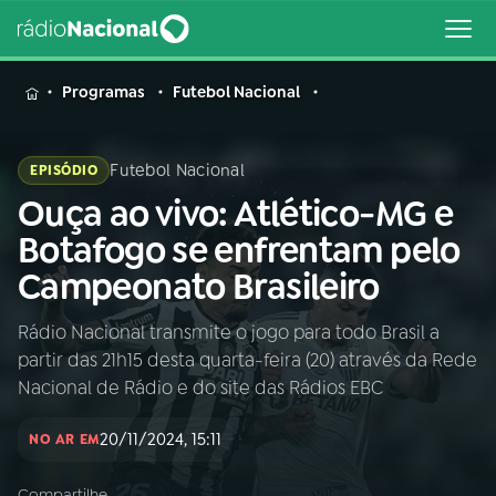
MENU
Programas
Futebol Nacional
Futebol Nacional
EPISÓDIO
Ouça ao vivo: Atlético-MG e
Buscar
na
Botafogo se enfrentam pelo
Rádio
Buscar
Campeonato Brasileiro
Nacional
Rádio Nacional transmite o jogo para todo Brasil a
AO VIVO
partir das 21h15 desta quarta-feira (20) através da Rede
Nacional de Rádio e do site das Rádios EBC
01
INÍCIO
20/11/2024, 15:11
NO AR EM
02
A RÁDIO
Compartilhe