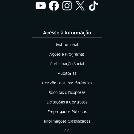
Acesso à Informação
Institucional
(abre em nova aba)
Ações e Programas
(abre em nova aba)
Participação Social
(abre em nova aba)
Auditorias
(abre em nova aba)
Convênios e Transferências
(abre em nova aba)
Receitas e Despesas
(abre em nova aba)
Licitações e Contratos
(abre em nova aba)
Empregados Públicos
(abre em nova aba)
Informações Classificadas
(abre em nova aba)
SIC
(abre em nova aba)