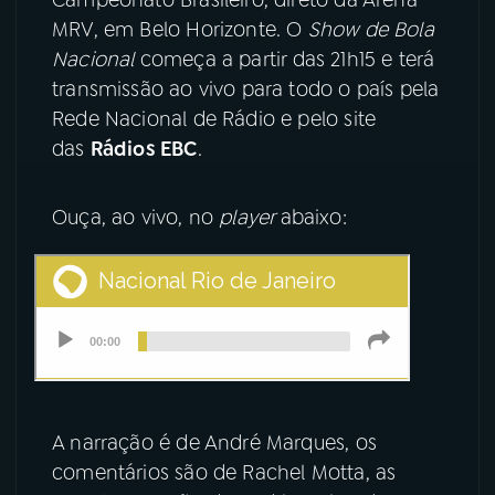
MRV, em Belo Horizonte. O
Show de Bola
YouTube
Facebook
Nacional
começa a partir das 21h15 e terá
transmissão ao vivo para todo o país pela
Instagram
X
Rede Nacional de Rádio e pelo site
das
Rádios EBC
.
TikTok
Ouça, ao vivo, no
player
abaixo:
A narração é de André Marques, os
comentários são de Rachel Motta, as