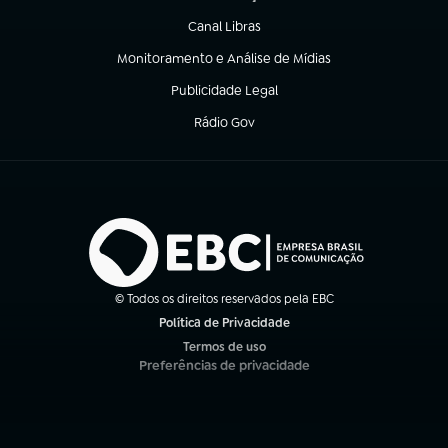
(abre em nova aba)
Canal Libras
(abre em nova aba)
Monitoramento e Análise de Mídias
(abre em nova aba)
Publicidade Legal
(abre em nova aba)
Rádio Gov
(abre em nova aba)
© Todos os direitos reservados pela EBC
Política de Privacidade
(abre em nova aba)
Termos de uso
(abre em nova aba)
Preferências de privacidade