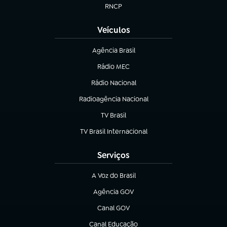
RNCP
(abre em nova aba)
Veículos
Agência Brasil
(abre em nova aba)
Rádio MEC
(abre em nova aba)
Rádio Nacional
Radioagência Nacional
(abre em nova aba)
TV Brasil
(abre em nova aba)
TV Brasil Internacional
(abre em nova aba)
Serviços
A Voz do Brasil
(abre em nova aba)
Agência GOV
(abre em nova aba)
Canal GOV
(abre em nova aba)
Canal Educação