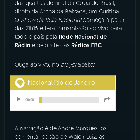
das quartas de final da Copa do Brasil,
direto da Arena da Baixada, em Curitiba.
YouTube
Facebook
O
Show de Bola Nacional
começa a partir
Instagram
X
das 21h15 e terá transmissão ao vivo para
todo o país pela
Rede Nacional de
TikTok
Rádio
e pelo site das
Rádios EBC
.
Ouça ao vivo, no
player
abaixo:
A narração é de André Marques, os
comentários são de Waldir Luiz, as