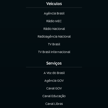
Veículos
Agência Brasil
(abre em nova aba)
Rádio MEC
(abre em nova aba)
Rádio Nacional
Radioagência Nacional
(abre em nova aba)
TV Brasil
(abre em nova aba)
TV Brasil Internacional
(abre em nova aba)
Serviços
A Voz do Brasil
(abre em nova aba)
Agência GOV
(abre em nova aba)
Canal GOV
(abre em nova aba)
Canal Educação
(abre em nova aba)
Canal Libras
(abre em nova aba)