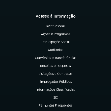
Acesso à Informação
Institucional
(abre em nova aba)
Ações e Programas
(abre em nova aba)
Participação Social
(abre em nova aba)
Auditorias
(abre em nova aba)
Convênios e Transferências
(abre em nova aba)
Receitas e Despesas
(abre em nova aba)
Licitações e Contratos
(abre em nova aba)
Empregados Públicos
(abre em nova aba)
Informações Classificadas
(abre em nova aba)
SIC
(abre em nova aba)
Perguntas Frequentes
(abre em nova aba)