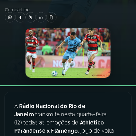
Compartilhe
03
PROGRAMAÇÃO
04
PROGRAMAS
05
PODCASTS
06
VIDEOCASTS
07
ÚLTIMAS
A
Rádio Nacional do Rio de
Janeiro
transmite nesta quarta-feira
08
FESTIVAL DE MÚSICA
(12) todas as emoções de
Athletico
Paranaense x Flamengo
, jogo de volta
ACOMPANHE A RÁDIO NACIONAL