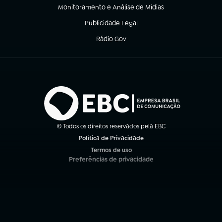
Monitoramento e Análise de Mídias
(abre em nova aba)
Publicidade Legal
(abre em nova aba)
Rádio Gov
(abre em nova aba)
© Todos os direitos reservados pela EBC
Política de Privacidade
(abre em nova aba)
Termos de uso
(abre em nova aba)
Preferências de privacidade