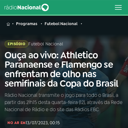
MENU
Programas
Futebol Nacional
Futebol Nacional
EPISÓDIO
Ouça ao vivo: Athletico
Buscar
na
Paranaense e Flamengo se
Rádio
Buscar
enfrentam de olho nas
Nacional
semifinais da Copa do Brasil
AO VIVO
Rádio Nacional transmite o jogo para todo o Brasil, a
partir das 21h15 desta quarta-feira (12), através da Rede
01
INÍCIO
Nacional de Rádio e do site das Rádios EBC
13/07/2023, 00:15
02
A RÁDIO
NO AR EM