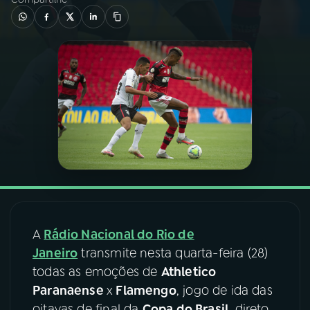
03
PROGRAMAÇÃO
04
PROGRAMAS
05
PODCASTS
06
VIDEOCASTS
07
ÚLTIMAS
A
Rádio Nacional do Rio de
Janeiro
transmite nesta quarta-feira (28)
08
FESTIVAL DE MÚSICA
todas as emoções de
Athletico
Paranaense
x
Flamengo
, jogo de ida das
ACOMPANHE A RÁDIO NACIONAL
oitavas de final da
Copa do Brasil
, direto