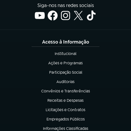
Siga-nos nas redes sociais
Acesso à Informação
Institucional
(abre em nova aba)
Ações e Programas
(abre em nova aba)
Participação Social
(abre em nova aba)
Auditorias
(abre em nova aba)
Convênios e Transferências
(abre em nova aba)
Receitas e Despesas
(abre em nova aba)
Licitações e Contratos
(abre em nova aba)
Empregados Públicos
(abre em nova aba)
Informações Classificadas
(abre em nova aba)