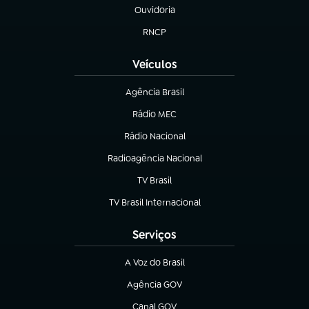
Ouvidoria
(abre em nova aba)
RNCP
(abre em nova aba)
Veículos
Agência Brasil
(abre em nova aba)
Rádio MEC
(abre em nova aba)
Rádio Nacional
Radioagência Nacional
(abre em nova aba)
TV Brasil
(abre em nova aba)
TV Brasil Internacional
(abre em nova aba)
Serviços
A Voz do Brasil
(abre em nova aba)
Agência GOV
(abre em nova aba)
Canal GOV