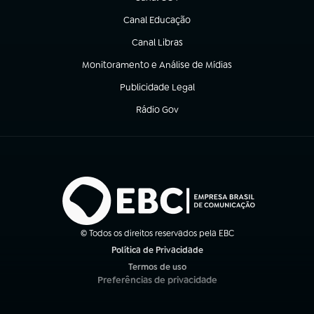
(abre em nova aba)
Canal Educação
(abre em nova aba)
Canal Libras
(abre em nova aba)
Monitoramento e Análise de Mídias
(abre em nova aba)
Publicidade Legal
(abre em nova aba)
Rádio Gov
(abre em nova aba)
© Todos os direitos reservados pela EBC
Política de Privacidade
(abre em nova aba)
Termos de uso
(abre em nova aba)
Preferências de privacidade