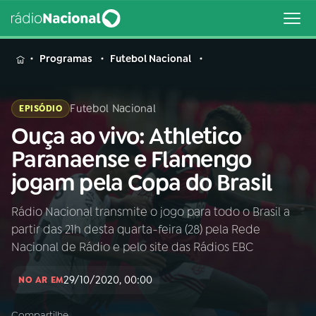
MENU
Programas
Futebol Nacional
Futebol Nacional
EPISÓDIO
Ouça ao vivo: Athletico
Buscar
na
Paranaense e Flamengo
Rádio
Buscar
jogam pela Copa do Brasil
Nacional
Rádio Nacional transmite o jogo para todo o Brasil a
AO VIVO
partir das 21h desta quarta-feira (28) pela Rede
Nacional de Rádio e pelo site das Rádios EBC
01
INÍCIO
29/10/2020, 00:00
NO AR EM
02
A RÁDIO
Compartilhe