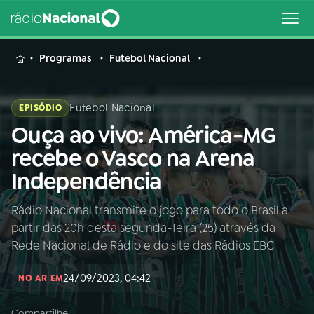
MENU
Programas
Futebol Nacional
Futebol Nacional
EPISÓDIO
Ouça ao vivo: América-MG
Buscar
na
recebe o Vasco na Arena
Rádio
Buscar
Independência
Nacional
Rádio Nacional transmite o jogo para todo o Brasil a
AO VIVO
partir das 20h desta segunda-feira (25) através da
Rede Nacional de Rádio e do site das Rádios EBC
01
INÍCIO
24/09/2023, 04:42
NO AR EM
02
A RÁDIO
Compartilhe