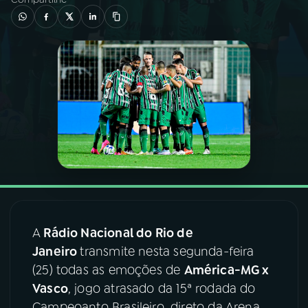
03
PROGRAMAÇÃO
04
PROGRAMAS
05
PODCASTS
06
VIDEOCASTS
07
ÚLTIMAS
A
Rádio Nacional do Rio de
Janeiro
transmite nesta segunda-feira
08
FESTIVAL DE MÚSICA
(25) todas as emoções de
América-MG x
Vasco
, jogo atrasado da 15ª rodada do
ACOMPANHE A RÁDIO NACIONAL
Campeoanto Brasileiro, direto da Arena