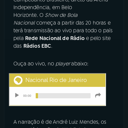
Independência, em Belo
YouTube
Facebook
Horizonte. O
Show de Bola
Nacional
começa a partir das 20 horas e
Instagram
X
terá transmissão ao vivo para todo o país
pela
Rede Nacional de Rádio
e pelo site
TikTok
das
Rádios EBC
.
Ouça ao vivo, no
player
abaixo:
A narração é de André Luiz Mendes, os