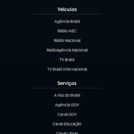
Veículos
Agência Brasil
(abre em nova aba)
Rádio MEC
(abre em nova aba)
Rádio Nacional
Radioagência Nacional
(abre em nova aba)
TV Brasil
(abre em nova aba)
TV Brasil Internacional
(abre em nova aba)
Serviços
A Voz do Brasil
(abre em nova aba)
Agência GOV
(abre em nova aba)
Canal GOV
(abre em nova aba)
Canal Educação
(abre em nova aba)
Canal Libras