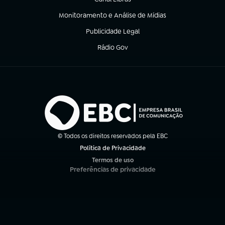
(abre em nova aba)
Monitoramento e Análise de Mídias
(abre em nova aba)
Publicidade Legal
(abre em nova aba)
Rádio Gov
(abre em nova aba)
© Todos os direitos reservados pela EBC
Política de Privacidade
(abre em nova aba)
Termos de uso
(abre em nova aba)
Preferências de privacidade