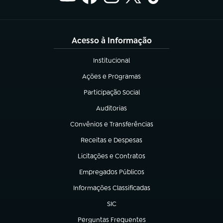
Acesso à Informação
Institucional
(abre em nova aba)
Ações e Programas
(abre em nova aba)
Participação Social
(abre em nova aba)
Auditorias
(abre em nova aba)
Convênios e Transferências
(abre em nova aba)
Receitas e Despesas
(abre em nova aba)
Licitações e Contratos
(abre em nova aba)
Empregados Públicos
(abre em nova aba)
Informações Classificadas
(abre em nova aba)
SIC
(abre em nova aba)
Perguntas Frequentes
(abre em nova aba)