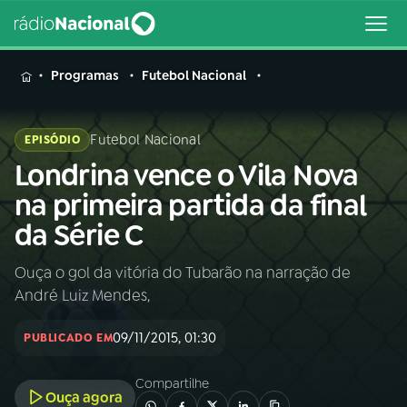
MENU
Programas
Futebol Nacional
Futebol Nacional
EPISÓDIO
Londrina vence o Vila Nova
Buscar
na
na primeira partida da final
Rádio
Buscar
da Série C
Nacional
Ouça o gol da vitória do Tubarão na narração de
AO VIVO
André Luiz Mendes,
01
INÍCIO
09/11/2015, 01:30
PUBLICADO EM
Compartilhe
02
A RÁDIO
Ouça agora