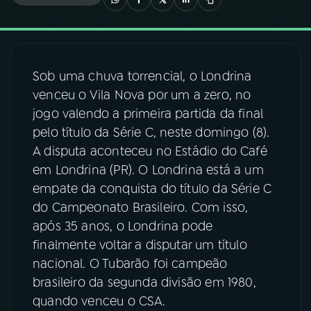
03
PROGRAMAÇÃO
Sob uma chuva torrencial, o Londrina
04
PROGRAMAS
venceu o Vila Nova por um a zero, no
jogo valendo a primeira partida da final
05
PODCASTS
pelo título da Série C, neste domingo (8).
A disputa aconteceu no Estádio do Café
em Londrina (PR). O Londrina está a um
06
VIDEOCASTS
empate da conquista do título da Série C
do Campeonato Brasileiro. Com isso,
07
ÚLTIMAS
após 35 anos, o Londrina pode
finalmente voltar a disputar um título
nacional. O Tubarão foi campeão
08
FESTIVAL DE MÚSICA
brasileiro da segunda divisão em 1980,
quando venceu o CSA.
ACOMPANHE A RÁDIO NACIONAL