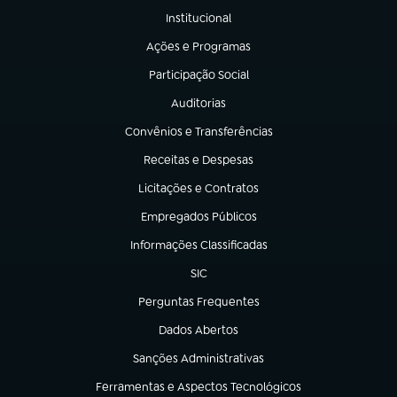
Institucional
(abre em nova aba)
Ações e Programas
(abre em nova aba)
Participação Social
(abre em nova aba)
Auditorias
(abre em nova aba)
Convênios e Transferências
(abre em nova aba)
Receitas e Despesas
(abre em nova aba)
Licitações e Contratos
(abre em nova aba)
Empregados Públicos
(abre em nova aba)
Informações Classificadas
(abre em nova aba)
SIC
(abre em nova aba)
Perguntas Frequentes
(abre em nova aba)
Dados Abertos
(abre em nova aba)
Sanções Administrativas
(abre em nova aba)
Ferramentas e Aspectos Tecnológicos
(abre em nova aba)