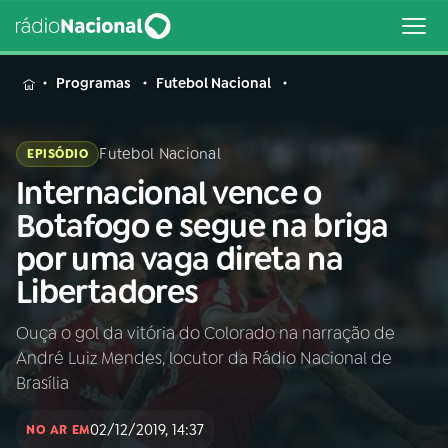
MENU
Programas
Futebol Nacional
Futebol Nacional
EPISÓDIO
Internacional vence o
Buscar
na
Botafogo e segue na briga
Rádio
Buscar
por uma vaga direta na
Nacional
Libertadores
AO VIVO
Ouça o gol da vitória do Colorado na narração de
André Luiz Mendes, locutor da Rádio Nacional de
01
INÍCIO
Brasília
02/12/2019, 14:37
02
A RÁDIO
NO AR EM