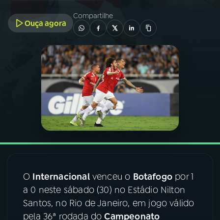
Compartilhe
Ouça agora
03
PROGRAMAÇÃO
04
PROGRAMAS
05
PODCASTS
06
VIDEOCASTS
07
ÚLTIMAS
O
Internacional
venceu o
Botafogo
por 1
08
FESTIVAL DE MÚSICA
a 0 neste sábado (30) no Estádio Nilton
Santos, no Rio de Janeiro, em jogo válido
pela 36ª rodada do
Campeonato
ACOMPANHE A RÁDIO NACIONAL