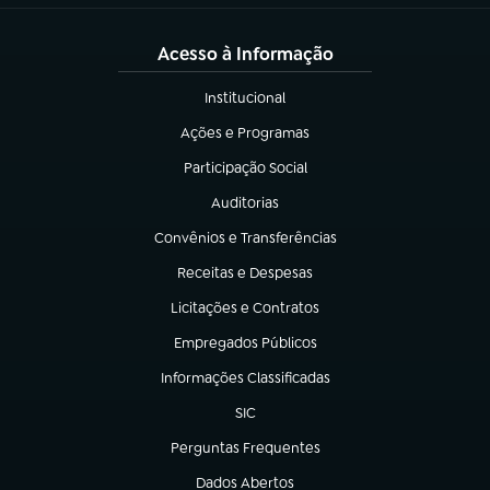
Acesso à Informação
Institucional
(abre em nova aba)
Ações e Programas
(abre em nova aba)
Participação Social
(abre em nova aba)
Auditorias
(abre em nova aba)
Convênios e Transferências
(abre em nova aba)
Receitas e Despesas
(abre em nova aba)
Licitações e Contratos
(abre em nova aba)
Empregados Públicos
(abre em nova aba)
Informações Classificadas
(abre em nova aba)
SIC
(abre em nova aba)
Perguntas Frequentes
(abre em nova aba)
Dados Abertos
(abre em nova aba)