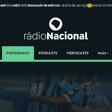
asil
rádio
MEC
rádio
Nacional
tv
Brasil
carta de serviço
acesso à inf
mais
PROGRAMAS
PODCASTS
VIDEOCASTS
mais