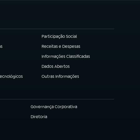
Participação Social
(abre em nova aba)
as
Receitas e Despesas
(abre em nova aba)
Informações Classificadas
(abre em nova aba)
Dados Abertos
(abre em nova aba)
Tecnológicos
Outras Informações
(abre em nova aba)
Governança Corporativa
(abre em nova aba)
Diretoria
(abre em nova aba)