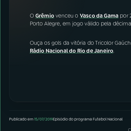
07
ÚLTIMAS
O
Grêmio
venceu o
Vasco da Gama
por 
08
FESTIVAL DE MÚSICA
Porto Alegre, em jogo válido pela déci
ACOMPANHE A RÁDIO NACIONAL
Ouça os gols da vitória do Tricolor Gaúc
Rádio Nacional do Rio de Janeiro
.
YouTube
Facebook
Instagram
X
TikTok
Publicado em
15/07/2019
Episódio
do programa
Futebol Nacional
C