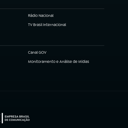
Rádio Nacional
TV Brasil Internacional
(abre em nova aba)
Canal GOV
(abre em nova aba)
Monitoramento e Análise de Mídias
(abre em nova aba)