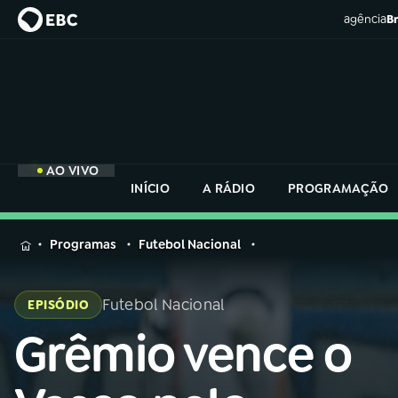
agência
Br
AO VIVO
INÍCIO
A RÁDIO
PROGRAMAÇÃO
MENU
Programas
Futebol Nacional
Buscar
na
Futebol Nacional
EPISÓDIO
Rádio
Buscar
Nacional
Grêmio vence o
Buscar
na
Rádio
AO VIVO