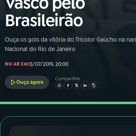
Vasco pelo
Nacional
Brasileirão
01
INÍCIO
02
A RÁDIO
Ouça os gols da vitória do Tricolor Gaúcho na nar
Nacional do Rio de Janeiro
03
PROGRAMAÇÃO
13/07/2019, 20:00
NO AR EM
04
PROGRAMAS
Compartilhe
Ouça agora
05
PODCASTS
06
VIDEOCASTS