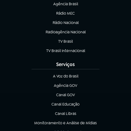
Agência Brasil
(abre em nova aba)
Rádio MEC
(abre em nova aba)
Rádio Nacional
Radioagência Nacional
(abre em nova aba)
TV Brasil
(abre em nova aba)
TV Brasil Internacional
(abre em nova aba)
Serviços
A Voz do Brasil
(abre em nova aba)
Agência GOV
(abre em nova aba)
Canal GOV
(abre em nova aba)
Canal Educação
(abre em nova aba)
Canal Libras
(abre em nova aba)
Monitoramento e Análise de Mídias
(abre em nova aba)