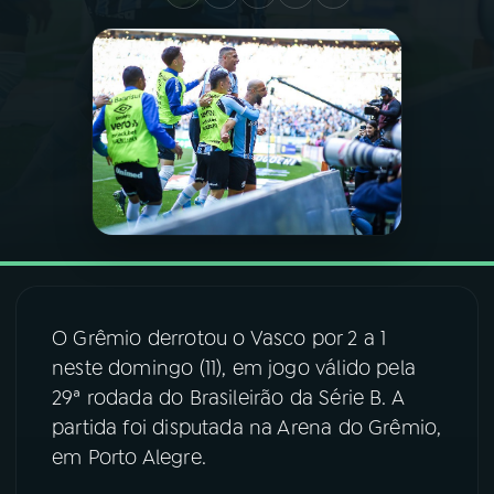
03
PROGRAMAÇÃO
04
PROGRAMAS
05
PODCASTS
06
VIDEOCASTS
O Grêmio derrotou o Vasco por 2 a 1
07
ÚLTIMAS
neste domingo (11), em jogo válido pela
29ª rodada do Brasileirão da Série B. A
08
FESTIVAL DE MÚSICA
partida foi disputada na Arena do Grêmio,
em Porto Alegre.
ACOMPANHE A RÁDIO NACIONAL