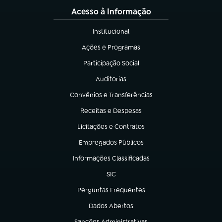
Acesso à Informação
Institucional
(abre em nova aba)
Ações e Programas
(abre em nova aba)
Participação Social
(abre em nova aba)
Auditorias
(abre em nova aba)
Convênios e Transferências
(abre em nova aba)
Receitas e Despesas
(abre em nova aba)
Licitações e Contratos
(abre em nova aba)
Empregados Públicos
(abre em nova aba)
Informações Classificadas
(abre em nova aba)
SIC
(abre em nova aba)
Perguntas Frequentes
(abre em nova aba)
Dados Abertos
(abre em nova aba)
Sanções Administrativas