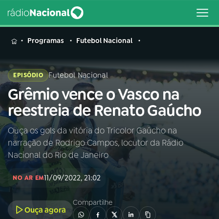
MENU
Programas
Futebol Nacional
Futebol Nacional
EPISÓDIO
Grêmio vence o Vasco na
Buscar
na
reestreia de Renato Gaúcho
Rádio
Buscar
Nacional
Ouça os gols da vitória do Tricolor Gaúcho na
narração de Rodrigo Campos, locutor da Rádio
AO VIVO
Nacional do Rio de Janeiro
11/09/2022, 21:02
01
INÍCIO
NO AR EM
Compartilhe
Ouça agora
02
A RÁDIO