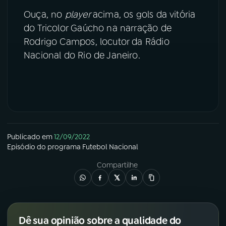
Ouça, no
player
acima, os gols da vitória
YouTube
Facebook
do Tricolor Gaúcho na narração de
Rodrigo Campos, locutor da Rádio
Instagram
X
Nacional do Rio de Janeiro.
TikTok
Publicado em
12/09/2022
Episódio
do programa
Futebol Nacional
Compartilhe
Dê sua opinião sobre a qualidade do