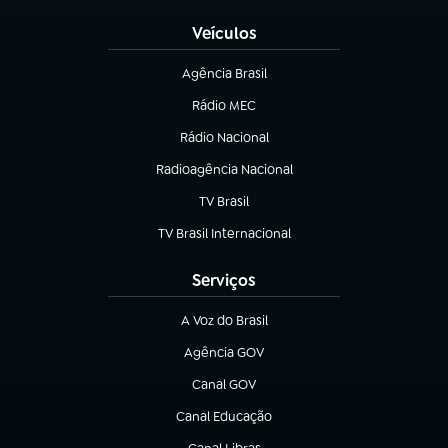
Veículos
Agência Brasil
(abre em nova aba)
Rádio MEC
(abre em nova aba)
Rádio Nacional
Radioagência Nacional
(abre em nova aba)
TV Brasil
(abre em nova aba)
TV Brasil Internacional
(abre em nova aba)
Serviços
A Voz do Brasil
(abre em nova aba)
Agência GOV
(abre em nova aba)
Canal GOV
(abre em nova aba)
Canal Educação
(abre em nova aba)