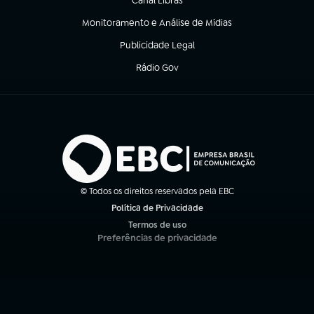
Canal Libras
(abre em nova aba)
Monitoramento e Análise de Mídias
(abre em nova aba)
Publicidade Legal
(abre em nova aba)
Rádio Gov
(abre em nova aba)
© Todos os direitos reservados pela EBC
Política de Privacidade
(abre em nova aba)
Termos de uso
(abre em nova aba)
Preferências de privacidade