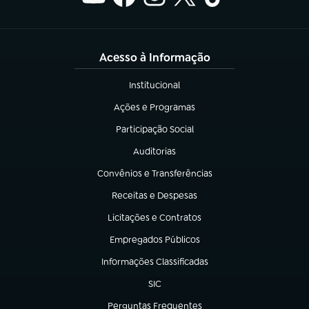
Acesso à Informação
Institucional
(abre em nova aba)
Ações e Programas
(abre em nova aba)
Participação Social
(abre em nova aba)
Auditorias
(abre em nova aba)
Convênios e Transferências
(abre em nova aba)
Receitas e Despesas
(abre em nova aba)
Licitações e Contratos
(abre em nova aba)
Empregados Públicos
(abre em nova aba)
Informações Classificadas
(abre em nova aba)
SIC
(abre em nova aba)
Perguntas Frequentes