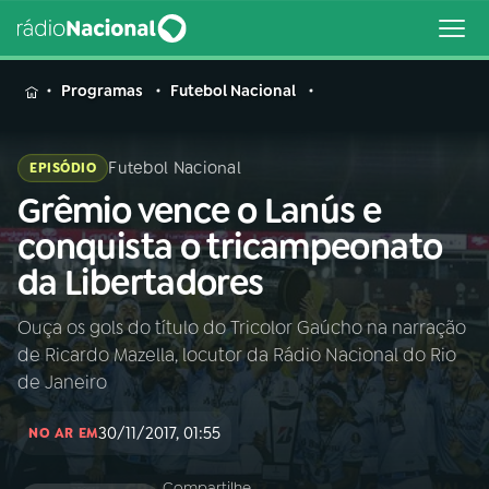
MENU
Programas
Futebol Nacional
Futebol Nacional
EPISÓDIO
Grêmio vence o Lanús e
Buscar
na
conquista o tricampeonato
Rádio
Buscar
da Libertadores
Nacional
Ouça os gols do título do Tricolor Gaúcho na narração
AO VIVO
de Ricardo Mazella, locutor da Rádio Nacional do Rio
de Janeiro
01
INÍCIO
30/11/2017, 01:55
NO AR EM
02
A RÁDIO
Compartilhe