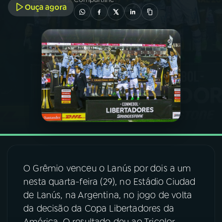
Ouça agora
03
PROGRAMAÇÃO
04
PROGRAMAS
05
PODCASTS
06
VIDEOCASTS
07
ÚLTIMAS
O Grêmio venceu o Lanús por dois a um
nesta quarta-feira (29), no Estádio Ciudad
08
FESTIVAL DE MÚSICA
de Lanús, na Argentina, no jogo de volta
da decisão da Copa Libertadores da
ACOMPANHE A RÁDIO NACIONAL
América. O resultado deu ao Tricolor