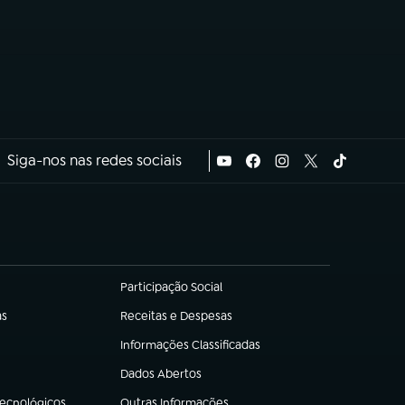
Siga-nos nas redes sociais
Participação Social
(abre em nova aba)
as
Receitas e Despesas
(abre em nova aba)
Informações Classificadas
(abre em nova aba)
Dados Abertos
(abre em nova aba)
Tecnológicos
Outras Informações