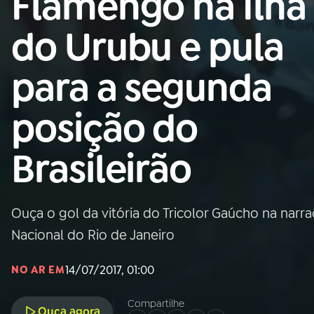
Flamengo na Ilha
Nacional
do Urubu e pula
01
INÍCIO
para a segunda
02
A RÁDIO
posição do
03
PROGRAMAÇÃO
Brasileirão
04
PROGRAMAS
Ouça o gol da vitória do Tricolor Gaúcho na narr
05
PODCASTS
Nacional do Rio de Janeiro
14/07/2017, 01:00
NO AR EM
06
VIDEOCASTS
Compartilhe
Ouça agora