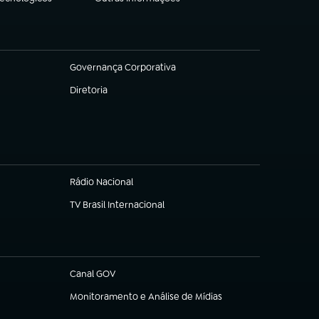
(abre em nova aba)
Governança Corporativa
(abre em nova aba)
Diretoria
(abre em nova aba)
Rádio Nacional
TV Brasil Internacional
(abre em nova aba)
Canal GOV
(abre em nova aba)
Monitoramento e Análise de Mídias
(abre em nova aba)