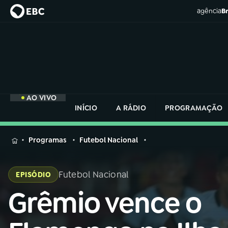
agência
Br
AO VIVO
INÍCIO
A RÁDIO
PROGRAMAÇÃO
MENU
Programas
Futebol Nacional
Buscar
na
Futebol Nacional
EPISÓDIO
Rádio
Buscar
Nacional
Grêmio vence o
Buscar
na
Rádio
AO VIVO