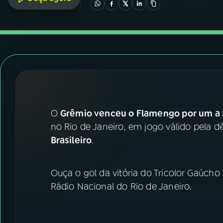
07
ÚLTIMAS
08
FESTIVAL DE MÚSICA
ACOMPANHE A RÁDIO NACIONAL
YouTube
Facebook
O
Grêmio venceu o Flamengo por um a
Instagram
X
no Rio de Janeiro, em jogo válido pela 
TikTok
Brasileiro
.
Ouça o gol da vitória do Tricolor Gaúcho
Rádio Nacional do Rio de Janeiro.