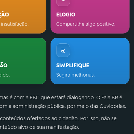
ÇÃO
ELOGIO
 insatisfação.
Compartilhe algo positivo.
ÇÃO
SIMPLIFIQUE
dido.
Sugira melhorias.
 mas é com a EBC que estará dialogando. O Fala.BR é
m a administração pública, por meio das Ouvidorias.
 conteúdos ofertados ao cidadão. Por isso, não se
onteúdo alvo de sua manifestação.