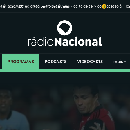
asil
rádio
MEC
rádio
Nacional
tv
Brasil
carta de serviço
acesso à inf
mais
PROGRAMAS
PODCASTS
VIDEOCASTS
mais