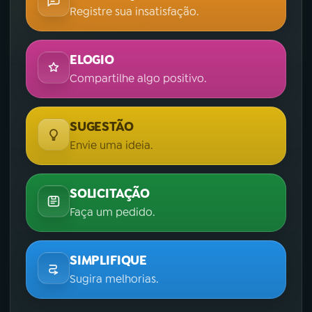
Registre sua insatisfação.
ELOGIO
Compartilhe algo positivo.
SUGESTÃO
Envie uma ideia.
SOLICITAÇÃO
Faça um pedido.
SIMPLIFIQUE
Sugira melhorias.