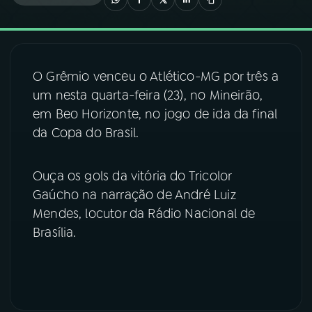
03
PROGRAMAÇÃO
O Grêmio venceu o Atlético-MG por três a
04
PROGRAMAS
um nesta quarta-feira (23), no Mineirão,
em Beo Horizonte, no jogo de ida da final
05
PODCASTS
da Copa do Brasil.
06
VIDEOCASTS
Ouça os gols da vitória do Tricolor
Gaúcho na narração de André Luiz
Mendes, locutor da Rádio Nacional de
07
ÚLTIMAS
Brasília.
08
FESTIVAL DE MÚSICA
ACOMPANHE A RÁDIO NACIONAL