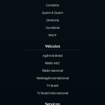
Contatos
(abre em nova aba)
Quem é Quem
(abre em nova aba)
Diretoria
(abre em nova aba)
Ouvidoria
(abre em nova aba)
RNCP
(abre em nova aba)
Veículos
Agência Brasil
(abre em nova aba)
Rádio MEC
(abre em nova aba)
Rádio Nacional
Radioagência Nacional
(abre em nova aba)
TV Brasil
(abre em nova aba)
TV Brasil Internacional
(abre em nova aba)
Serviços