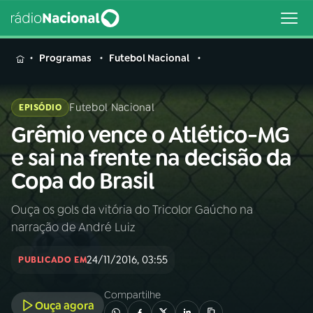
MENU
Programas
Futebol Nacional
Futebol Nacional
EPISÓDIO
Grêmio vence o Atlético-MG
Buscar
na
e sai na frente na decisão da
Rádio
Buscar
Copa do Brasil
Nacional
Ouça os gols da vitória do Tricolor Gaúcho na
AO VIVO
narração de André Luiz
01
INÍCIO
24/11/2016, 03:55
PUBLICADO EM
Compartilhe
02
A RÁDIO
Ouça agora