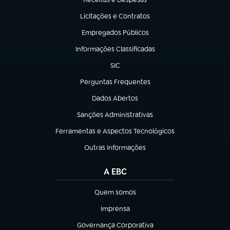
(abre em nova aba)
Licitações e Contratos
(abre em nova aba)
Empregados Públicos
(abre em nova aba)
Informações Classificadas
(abre em nova aba)
SIC
(abre em nova aba)
Perguntas Frequentes
(abre em nova aba)
Dados Abertos
(abre em nova aba)
Sanções Administrativas
(abre em nova aba)
Ferramentas e Aspectos Tecnológicos
(abre em nova aba)
Outras Informações
(abre em nova aba)
A EBC
Quem somos
(abre em nova aba)
Imprensa
(abre em nova aba)
Governança Corporativa
(abre em nova aba)