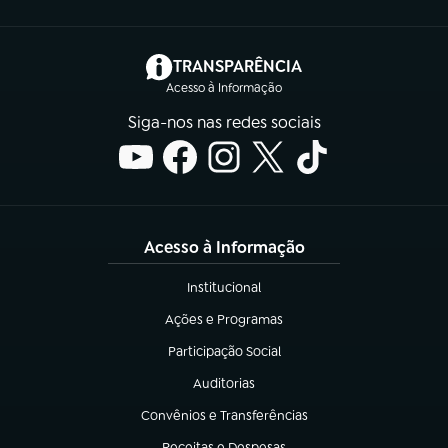
(abre em nova aba)
TRANSPARÊNCIA
Acesso à Informação
Siga-nos nas redes sociais
Acesso à Informação
Institucional
(abre em nova aba)
Ações e Programas
(abre em nova aba)
Participação Social
(abre em nova aba)
Auditorias
(abre em nova aba)
Convênios e Transferências
(abre em nova aba)
Receitas e Despesas