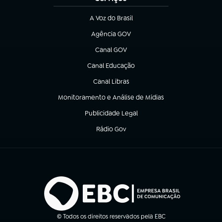
A Voz do Brasil
(abre em nova aba)
Agência GOV
(abre em nova aba)
Canal GOV
(abre em nova aba)
Canal Educação
(abre em nova aba)
Canal Libras
(abre em nova aba)
Monitoramento e Análise de Mídias
(abre em nova aba)
Publicidade Legal
(abre em nova aba)
Rádio Gov
(abre em nova aba)
© Todos os direitos reservados pela EBC