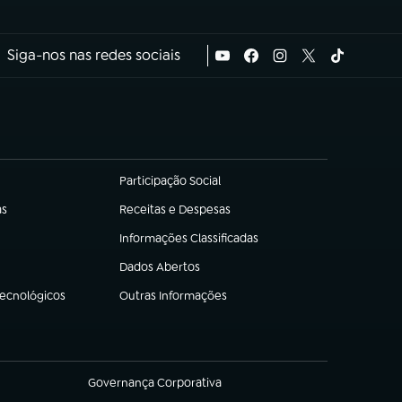
Siga-nos nas redes sociais
Participação Social
(abre em nova aba)
as
Receitas e Despesas
(abre em nova aba)
Informações Classificadas
(abre em nova aba)
Dados Abertos
(abre em nova aba)
Tecnológicos
Outras Informações
(abre em nova aba)
Governança Corporativa
(abre em nova aba)