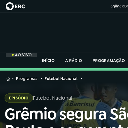
agência
Br
AO VIVO
INÍCIO
A RÁDIO
PROGRAMAÇÃO
MENU
Programas
Futebol Nacional
Buscar
na
Futebol Nacional
EPISÓDIO
Rádio
Buscar
Nacional
Grêmio segura Sã
Buscar
na
Rádio
AO VIVO