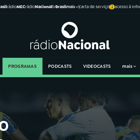
asil
rádio
MEC
rádio
Nacional
tv
Brasil
carta de serviço
acesso à inf
mais
PROGRAMAS
PODCASTS
VIDEOCASTS
mais
o