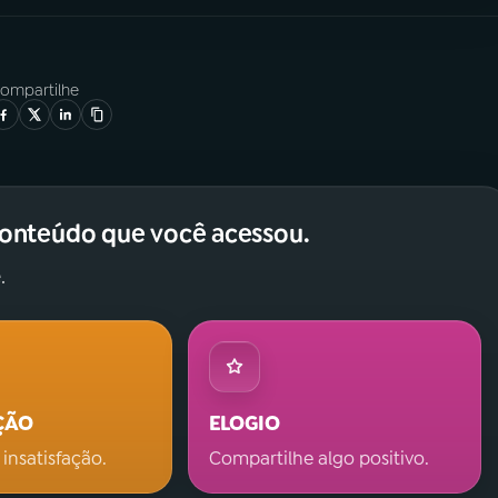
ompartilhe
conteúdo que você acessou.
.
ÇÃO
ELOGIO
 insatisfação.
Compartilhe algo positivo.