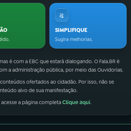
ÇÃO
SIMPLIFIQUE
dido.
Sugira melhorias.
 mas é com a EBC que estará dialogando. O Fala.BR é
m a administração pública, por meio das Ouvidorias.
 conteúdos ofertados ao cidadão. Por isso, não se
onteúdo alvo de sua manifestação.
Clique aqui
, acesse a página completa
.