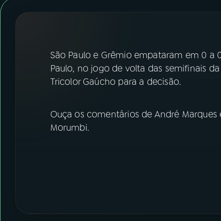
07
ÚLTIMAS
08
FESTIVAL DE MÚSICA
São Paulo e Grêmio empataram em 0 a 0 
ACOMPANHE A RÁDIO NACIONAL
Paulo, no jogo de volta das semifinais d
Tricolor Gaúcho para a decisão.
YouTube
Facebook
Instagram
X
Ouça os comentários de André Marques e
Morumbi.
TikTok