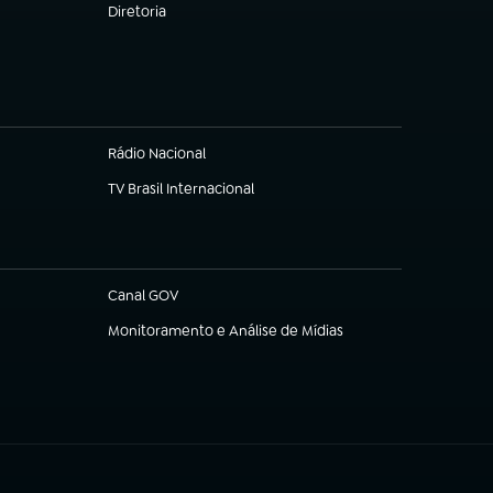
Diretoria
(abre em nova aba)
Rádio Nacional
TV Brasil Internacional
(abre em nova aba)
Canal GOV
(abre em nova aba)
Monitoramento e Análise de Mídias
(abre em nova aba)