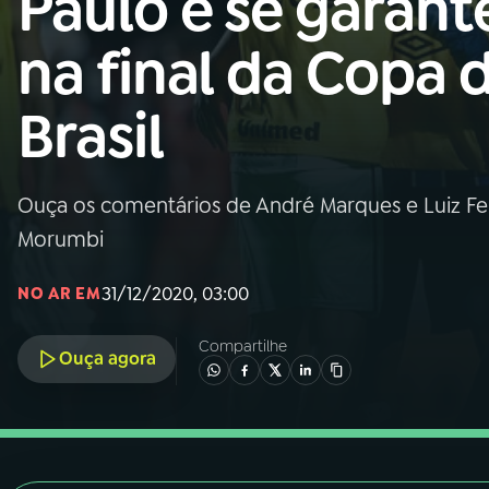
Paulo e se garant
Nacional
na final da Copa 
01
INÍCIO
Brasil
02
A RÁDIO
Ouça os comentários de André Marques e Luiz Fe
03
PROGRAMAÇÃO
Morumbi
04
PROGRAMAS
31/12/2020, 03:00
NO AR EM
Compartilhe
05
PODCASTS
Ouça agora
06
VIDEOCASTS