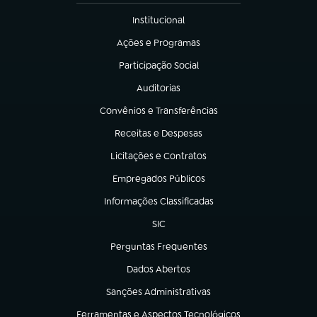
Institucional
(abre em nova aba)
Ações e Programas
(abre em nova aba)
Participação Social
(abre em nova aba)
Auditorias
(abre em nova aba)
Convênios e Transferências
(abre em nova aba)
Receitas e Despesas
(abre em nova aba)
Licitações e Contratos
(abre em nova aba)
Empregados Públicos
(abre em nova aba)
Informações Classificadas
(abre em nova aba)
SIC
(abre em nova aba)
Perguntas Frequentes
(abre em nova aba)
Dados Abertos
(abre em nova aba)
Sanções Administrativas
(abre em nova aba)
Ferramentas e Aspectos Tecnológicos