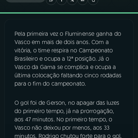
03
PROGRAMAÇÃO
Pela primeira vez o Fluminense ganha do
04
PROGRAMAS
Vasco em mais de dois anos. Com a
vitória, o time respira no Campeonato
05
PODCASTS
Brasileiro e ocupa a 12ª posição. Já o
Vasco da Gama se complica e ocupa a
última colocação faltando cinco rodadas
06
VIDEOCASTS
para o fim do campeonato.
07
ÚLTIMAS
O gol foi de Gerson, no apagar das luzes
do primeiro tempo, já na prorrogação,
08
FESTIVAL DE MÚSICA
aos 47 minutos. No primeiro tempo, o
Vasco não deixou por menos, aos 33
minutos, Rodrigo chutou forte para o gol,
ACOMPANHE A RÁDIO NACIONAL