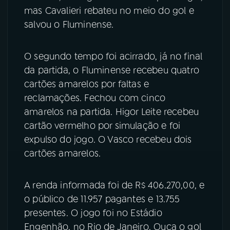
mas Cavalieri rebateu no meio do gol e
YouTube
Facebook
salvou o Fluminense.
Instagram
X
O segundo tempo foi acirrado, já no final
da partida, o Fluminense recebeu quatro
TikTok
cartões amarelos por faltas e
reclamações. Fechou com cinco
amarelos na partida. Higor Leite recebeu
cartão vermelho por simulação e foi
expulso do jogo. O Vasco recebeu dois
cartões amarelos.
A renda informada foi de R$ 406.270,00, e
o público de 11.957 pagantes e 13.755
presentes. O jogo foi no Estádio
Engenhão, no Rio de Janeiro. Ouça o gol