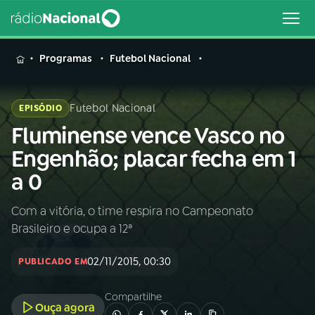
MENU
Programas
Futebol Nacional
Futebol Nacional
EPISÓDIO
Fluminense vence Vasco no
Buscar
na
Engenhão; placar fecha em 1
Rádio
Buscar
a 0
Nacional
Com a vitória, o time respira no Campeonato
AO VIVO
Brasileiro e ocupa a 12ª
01
INÍCIO
02/11/2015, 00:30
PUBLICADO EM
Compartilhe
02
A RÁDIO
Ouça agora