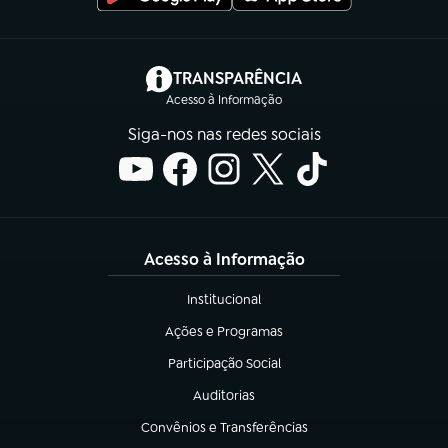
(abre em nova aba)
TRANSPARÊNCIA
Acesso à Informação
Siga-nos nas redes sociais
Acesso à Informação
Institucional
(abre em nova aba)
Ações e Programas
(abre em nova aba)
Participação Social
(abre em nova aba)
Auditorias
(abre em nova aba)
Convênios e Transferências
(abre em nova aba)