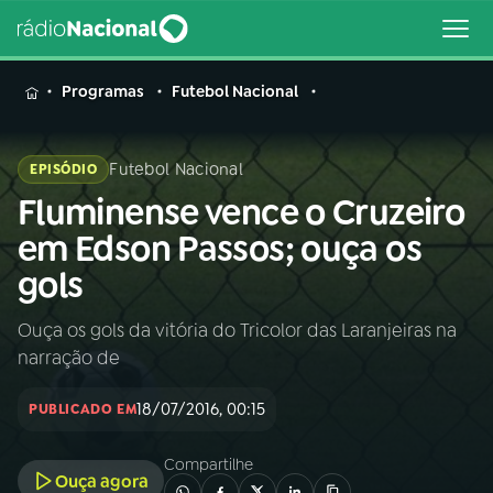
MENU
Programas
Futebol Nacional
Futebol Nacional
EPISÓDIO
Fluminense vence o Cruzeiro
Buscar
na
em Edson Passos; ouça os
Rádio
Buscar
gols
Nacional
Ouça os gols da vitória do Tricolor das Laranjeiras na
AO VIVO
narração de
01
INÍCIO
18/07/2016, 00:15
PUBLICADO EM
Compartilhe
02
A RÁDIO
Ouça agora