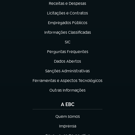
Receitas e Despesas
(abre em nova aba)
Licitações e Contratos
(abre em nova aba)
Empregados Públicos
(abre em nova aba)
Informações Classificadas
(abre em nova aba)
SIC
(abre em nova aba)
Perguntas Frequentes
(abre em nova aba)
Dados Abertos
(abre em nova aba)
Sanções Administrativas
(abre em nova aba)
Ferramentas e Aspectos Tecnológicos
(abre em nova aba)
Outras Informações
(abre em nova aba)
A EBC
Quem somos
(abre em nova aba)
Imprensa
(abre em nova aba)