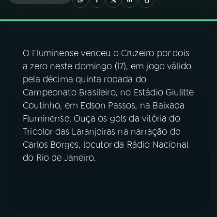
03
PROGRAMAÇÃO
O Fluminense venceu o Cruzeiro por dois
04
PROGRAMAS
a zero neste domingo (17), em jogo válido
pela décima quinta rodada do
05
PODCASTS
Campeonato Brasileiro, no Estádio Giulitte
Coutinho, em Edson Passos, na Baixada
Fluminense. Ouça os gols da vitória do
06
VIDEOCASTS
Tricolor das Laranjeiras na narração de
Carlos Borges, locutor da Rádio Nacional
07
ÚLTIMAS
do Rio de Janeiro.
08
FESTIVAL DE MÚSICA
ACOMPANHE A RÁDIO NACIONAL