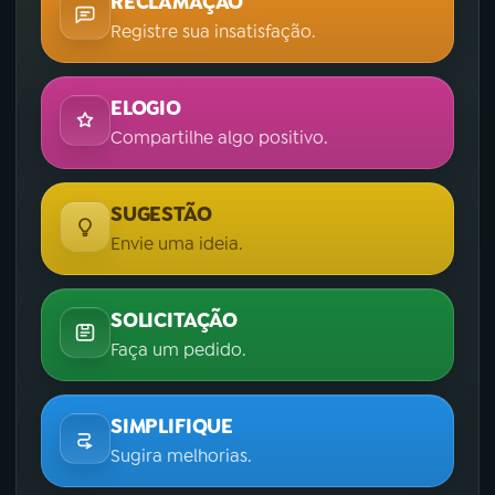
RECLAMAÇÃO
Registre sua insatisfação.
ELOGIO
Compartilhe algo positivo.
SUGESTÃO
Envie uma ideia.
SOLICITAÇÃO
Faça um pedido.
SIMPLIFIQUE
Sugira melhorias.