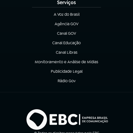
Serviços
A Voz do Brasil
(abre em nova aba)
Agência GOV
(abre em nova aba)
Canal GOV
(abre em nova aba)
Canal Educação
(abre em nova aba)
Canal Libras
(abre em nova aba)
Monitoramento e Análise de Mídias
(abre em nova aba)
Publicidade Legal
(abre em nova aba)
Rádio Gov
(abre em nova aba)