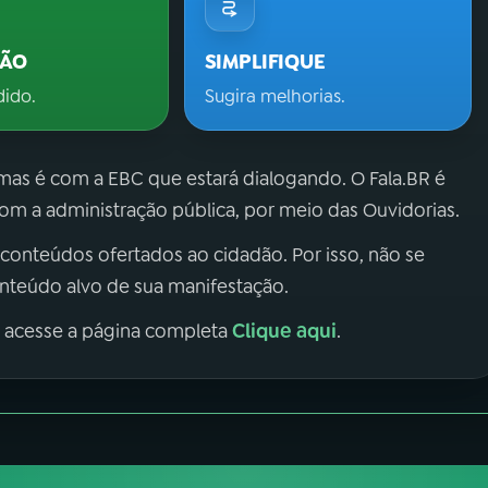
ÇÃO
SIMPLIFIQUE
dido.
Sugira melhorias.
 mas é com a EBC que estará dialogando. O Fala.BR é
m a administração pública, por meio das Ouvidorias.
 conteúdos ofertados ao cidadão. Por isso, não se
onteúdo alvo de sua manifestação.
Clique aqui
, acesse a página completa
.