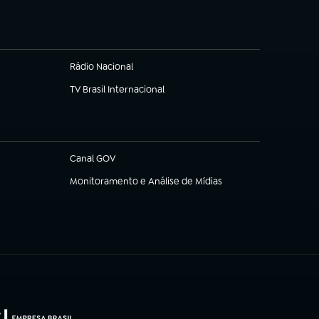
Rádio Nacional
TV Brasil Internacional
(abre em nova aba)
Canal GOV
(abre em nova aba)
Monitoramento e Análise de Mídias
(abre em nova aba)