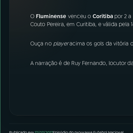
07
ÚLTIMAS
O
Fluminense
venceu o
Coritiba
por 2 a
08
FESTIVAL DE MÚSICA
Couto Pereira, em Curitiba, e válida pela
ACOMPANHE A RÁDIO NACIONAL
Ouça no
player
acima os gols da vitória d
YouTube
Facebook
A narração é de Ruy Fernando, locutor da
Instagram
X
TikTok
Publicado em
17/07/2017
Episódio
do programa
Futebol Nacional