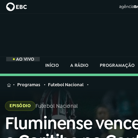
agência
Br
AO VIVO
INÍCIO
A RÁDIO
PROGRAMAÇÃO
MENU
Programas
Futebol Nacional
Buscar
na
Futebol Nacional
EPISÓDIO
Rádio
Buscar
Nacional
Fluminense venc
Buscar
na
Rádio
AO VIVO