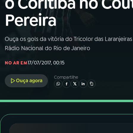
o Coritiba no Cou
Nacional
Pereira
01
INÍCIO
02
A RÁDIO
Ouça os gols da vitória do Tricolor das Laranjeir
Rádio Nacional do Rio de Janeiro
03
PROGRAMAÇÃO
17/07/2017, 00:15
NO AR EM
04
PROGRAMAS
Compartilhe
Ouça agora
05
PODCASTS
06
VIDEOCASTS