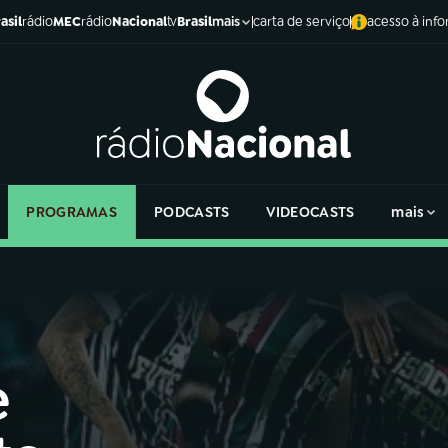
asil
rádio
MEC
rádio
Nacional
tv
Brasil
carta de serviço
acesso à inf
mais
PROGRAMAS
PODCASTS
VIDEOCASTS
mais
e