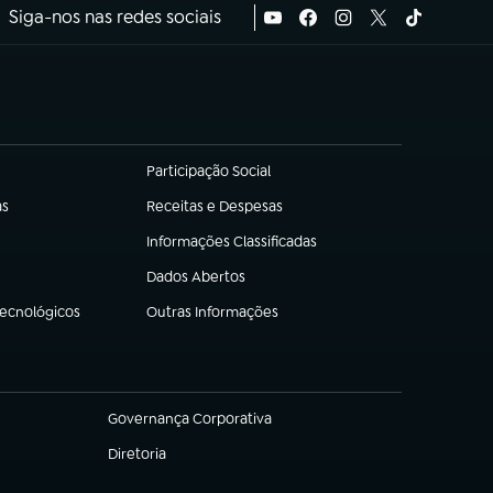
Siga-nos nas redes sociais
Participação Social
(abre em nova aba)
as
Receitas e Despesas
(abre em nova aba)
Informações Classificadas
(abre em nova aba)
Dados Abertos
(abre em nova aba)
Tecnológicos
Outras Informações
(abre em nova aba)
Governança Corporativa
(abre em nova aba)
Diretoria
(abre em nova aba)