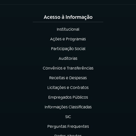
Acesso à Informação
Institucional
(abre em nova aba)
Ações e Programas
(abre em nova aba)
Participação Social
(abre em nova aba)
Auditorias
(abre em nova aba)
Convênios e Transferências
(abre em nova aba)
Receitas e Despesas
(abre em nova aba)
Licitações e Contratos
(abre em nova aba)
Empregados Públicos
(abre em nova aba)
Informações Classificadas
(abre em nova aba)
SIC
(abre em nova aba)
Perguntas Frequentes
(abre em nova aba)