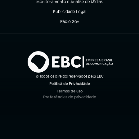
Monitoramento e Análise de Mídias
(abre em nova aba)
Publicidade Legal
(abre em nova aba)
Rádio Gov
(abre em nova aba)
© Todos os direitos reservados pela EBC
Política de Privacidade
(abre em nova aba)
Termos de uso
(abre em nova aba)
Preferências de privacidade