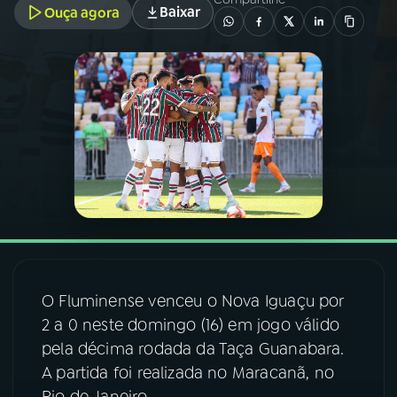
Baixar
Ouça agora
03
PROGRAMAÇÃO
04
PROGRAMAS
05
PODCASTS
06
VIDEOCASTS
07
ÚLTIMAS
O Fluminense venceu o Nova Iguaçu por
2 a 0 neste domingo (16) em jogo válido
08
FESTIVAL DE MÚSICA
pela décima rodada da Taça Guanabara.
A partida foi realizada no Maracanã, no
ACOMPANHE A RÁDIO NACIONAL
Rio de Janeiro.