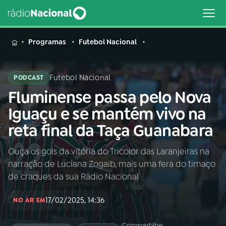
MENU
Programas
Futebol Nacional
Futebol Nacional
PODCAST
Fluminense passa pelo Nova
Buscar
na
Iguaçu e se mantém vivo na
Rádio
Buscar
reta final da Taça Guanabara
Nacional
Ouça os gols da vitória do Tricolor das Laranjeiras na
AO VIVO
narração de Luciana Zogaib, mais uma fera do timaço
de craques da sua Rádio Nacional
01
INÍCIO
17/02/2025, 14:36
NO AR EM
02
A RÁDIO
Compartilhe