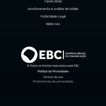
Canal Libras
(abre em nova aba)
Monitoramento e Análise de Mídias
(abre em nova aba)
Publicidade Legal
(abre em nova aba)
Rádio Gov
(abre em nova aba)
© Todos os direitos reservados pela EBC
Política de Privacidade
(abre em nova aba)
Termos de uso
(abre em nova aba)
Preferências de privacidade