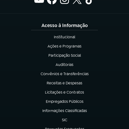
Acesso à Informação
Institucional
(abre em nova aba)
Ações e Programas
(abre em nova aba)
Participação Social
(abre em nova aba)
Auditorias
(abre em nova aba)
Convênios e Transferências
(abre em nova aba)
Receitas e Despesas
(abre em nova aba)
Licitações e Contratos
(abre em nova aba)
Empregados Públicos
(abre em nova aba)
Informações Classificadas
(abre em nova aba)
SIC
(abre em nova aba)