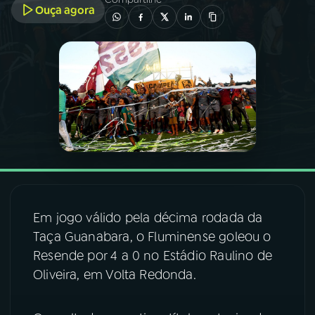
Ouça agora
03
PROGRAMAÇÃO
04
PROGRAMAS
05
PODCASTS
06
VIDEOCASTS
Em jogo válido pela décima rodada da
07
ÚLTIMAS
Taça Guanabara, o Fluminense goleou o
Resende por 4 a 0 no Estádio Raulino de
08
FESTIVAL DE MÚSICA
Oliveira, em Volta Redonda.
ACOMPANHE A RÁDIO NACIONAL