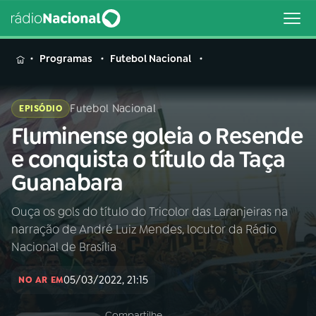
MENU
Programas
Futebol Nacional
Futebol Nacional
EPISÓDIO
Fluminense goleia o Resende
Buscar
na
e conquista o título da Taça
Rádio
Buscar
Guanabara
Nacional
Ouça os gols do título do Tricolor das Laranjeiras na
AO VIVO
narração de André Luiz Mendes, locutor da Rádio
Nacional de Brasília
01
INÍCIO
05/03/2022, 21:15
NO AR EM
02
A RÁDIO
Compartilhe