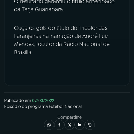
O resultado garantiu o título antecipado
da Taça Guanabara.
YouTube
Facebook
Instagram
X
Ouça os gols do título do Tricolor das
Laranjeiras na narração de André Luiz
TikTok
Mendes, locutor da Rádio Nacional de
Brasília.
Publicado em
07/03/2022
Episódio
do programa
Futebol Nacional
Compartilhe