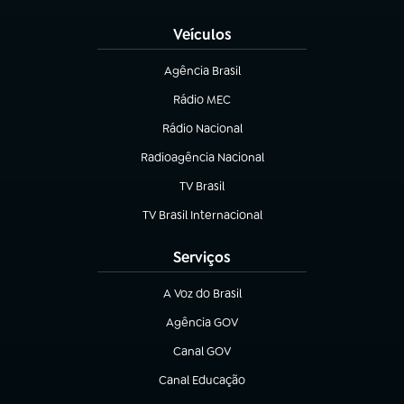
Veículos
Agência Brasil
(abre em nova aba)
Rádio MEC
(abre em nova aba)
Rádio Nacional
Radioagência Nacional
(abre em nova aba)
TV Brasil
(abre em nova aba)
TV Brasil Internacional
(abre em nova aba)
Serviços
A Voz do Brasil
(abre em nova aba)
Agência GOV
(abre em nova aba)
Canal GOV
(abre em nova aba)
Canal Educação
(abre em nova aba)