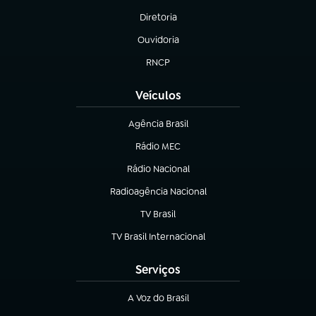
Diretoria
(abre em nova aba)
Ouvidoria
(abre em nova aba)
RNCP
(abre em nova aba)
Veículos
Agência Brasil
(abre em nova aba)
Rádio MEC
(abre em nova aba)
Rádio Nacional
Radioagência Nacional
(abre em nova aba)
TV Brasil
(abre em nova aba)
TV Brasil Internacional
(abre em nova aba)
Serviços
A Voz do Brasil
(abre em nova aba)