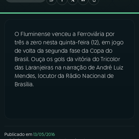
03
PROGRAMAÇÃO
O Fluminense venceu a Ferroviária por
04
PROGRAMAS
três a zero nesta quinta-feira (12), em jogo
de volta da segunda fase da Copa do
05
PODCASTS
Brasil. Ouça os gols da vitória do Tricolor
das Laranjeiras na narração de André Luiz
Mendes, locutor da Rádio Nacional de
06
VIDEOCASTS
Brasília.
07
ÚLTIMAS
08
FESTIVAL DE MÚSICA
Publicado em
13/05/2016
ACOMPANHE A RÁDIO NACIONAL