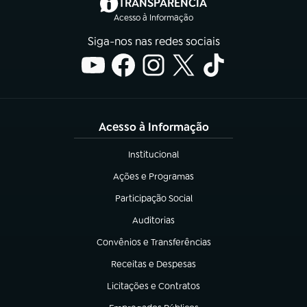
(abre em nova aba)
TRANSPARÊNCIA
Acesso à Informação
Siga-nos nas redes sociais
Acesso à Informação
Institucional
(abre em nova aba)
Ações e Programas
(abre em nova aba)
Participação Social
(abre em nova aba)
Auditorias
(abre em nova aba)
Convênios e Transferências
(abre em nova aba)
Receitas e Despesas
(abre em nova aba)
Licitações e Contratos
(abre em nova aba)