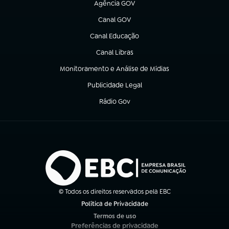
Agência GOV
(abre em nova aba)
Canal GOV
(abre em nova aba)
Canal Educação
(abre em nova aba)
Canal Libras
(abre em nova aba)
Monitoramento e Análise de Mídias
(abre em nova aba)
Publicidade Legal
(abre em nova aba)
Rádio Gov
(abre em nova aba)
© Todos os direitos reservados pela EBC
Política de Privacidade
(abre em nova aba)
Termos de uso
(abre em nova aba)
Preferências de privacidade