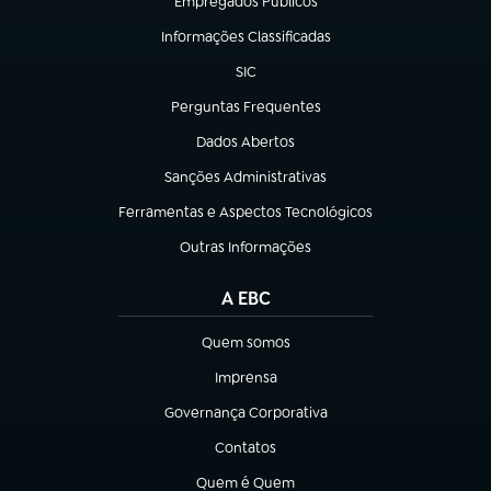
Empregados Públicos
(abre em nova aba)
Informações Classificadas
(abre em nova aba)
SIC
(abre em nova aba)
Perguntas Frequentes
(abre em nova aba)
Dados Abertos
(abre em nova aba)
Sanções Administrativas
(abre em nova aba)
Ferramentas e Aspectos Tecnológicos
(abre em nova aba)
Outras Informações
(abre em nova aba)
A EBC
Quem somos
(abre em nova aba)
Imprensa
(abre em nova aba)
Governança Corporativa
(abre em nova aba)
Contatos
(abre em nova aba)
Quem é Quem
(abre em nova aba)