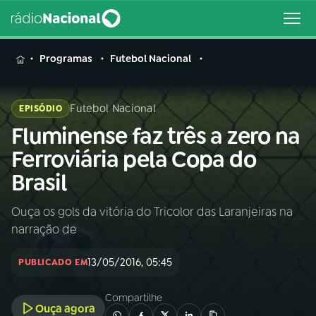
MENU
Programas
Futebol Nacional
Futebol Nacional
EPISÓDIO
Fluminense faz três a zero na
Buscar
na
Ferroviária pela Copa do
Rádio
Buscar
Brasil
Nacional
Ouça os gols da vitória do Tricolor das Laranjeiras na
AO VIVO
narração de
01
INÍCIO
13/05/2016, 05:45
PUBLICADO EM
Compartilhe
02
A RÁDIO
Ouça agora