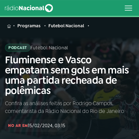
MENU
Programas
Futebol Nacional
Futebol Nacional
PODCAST
Fluminense e Vasco
Buscar
na
empatam sem gols em mais
Rádio
Buscar
uma partida recheada de
Nacional
polêmicas
AO VIVO
Confira as análises feitas por Rodrigo Campos,
comentarista da Rádio Nacional do Rio de Janeiro
01
INÍCIO
15/02/2024, 03:15
NO AR EM
02
A RÁDIO