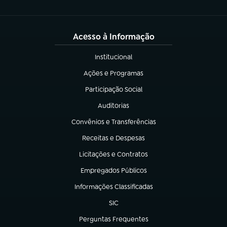
Acesso à Informação
Institucional
(abre em nova aba)
Ações e Programas
(abre em nova aba)
Participação Social
(abre em nova aba)
Auditorias
(abre em nova aba)
Convênios e Transferências
(abre em nova aba)
Receitas e Despesas
(abre em nova aba)
Licitações e Contratos
(abre em nova aba)
Empregados Públicos
(abre em nova aba)
Informações Classificadas
(abre em nova aba)
SIC
(abre em nova aba)
Perguntas Frequentes
(abre em nova aba)