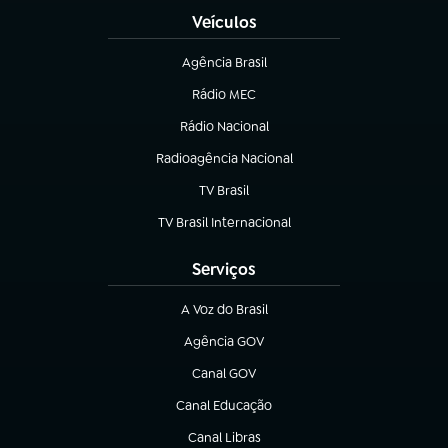
Veículos
Agência Brasil
(abre em nova aba)
Rádio MEC
(abre em nova aba)
Rádio Nacional
Radioagência Nacional
(abre em nova aba)
TV Brasil
(abre em nova aba)
TV Brasil Internacional
(abre em nova aba)
Serviços
A Voz do Brasil
(abre em nova aba)
Agência GOV
(abre em nova aba)
Canal GOV
(abre em nova aba)
Canal Educação
(abre em nova aba)
Canal Libras
(abre em nova aba)