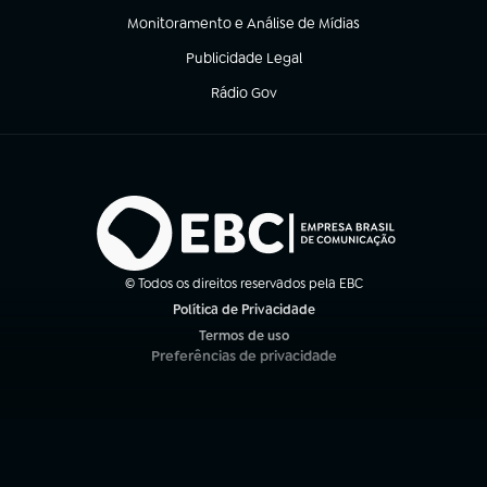
Monitoramento e Análise de Mídias
(abre em nova aba)
Publicidade Legal
(abre em nova aba)
Rádio Gov
(abre em nova aba)
© Todos os direitos reservados pela EBC
Política de Privacidade
(abre em nova aba)
Termos de uso
(abre em nova aba)
Preferências de privacidade