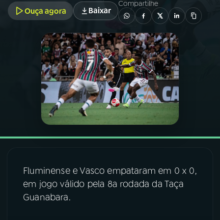
Compartilhe
Baixar
Ouça agora
03
PROGRAMAÇÃO
04
PROGRAMAS
05
PODCASTS
06
VIDEOCASTS
07
ÚLTIMAS
Fluminense e Vasco empataram em 0 x 0,
em jogo válido pela 8a rodada da Taça
08
FESTIVAL DE MÚSICA
Guanabara.
ACOMPANHE A RÁDIO NACIONAL