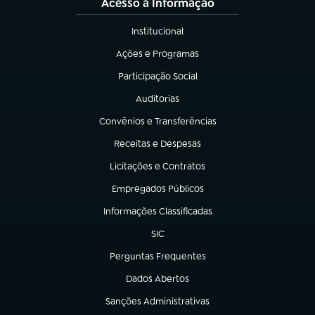
Acesso à Informação
Institucional
(abre em nova aba)
Ações e Programas
(abre em nova aba)
Participação Social
(abre em nova aba)
Auditorias
(abre em nova aba)
Convênios e Transferências
(abre em nova aba)
Receitas e Despesas
(abre em nova aba)
Licitações e Contratos
(abre em nova aba)
Empregados Públicos
(abre em nova aba)
Informações Classificadas
(abre em nova aba)
SIC
(abre em nova aba)
Perguntas Frequentes
(abre em nova aba)
Dados Abertos
(abre em nova aba)
Sanções Administrativas
(abre em nova aba)