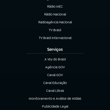
(abre em nova aba)
Rádio MEC
(abre em nova aba)
Rádio Nacional
Radioagência Nacional
(abre em nova aba)
TV Brasil
(abre em nova aba)
TV Brasil Internacional
(abre em nova aba)
Serviços
A Voz do Brasil
(abre em nova aba)
Agência GOV
(abre em nova aba)
Canal GOV
(abre em nova aba)
Canal Educação
(abre em nova aba)
Canal Libras
(abre em nova aba)
Monitoramento e Análise de Mídias
(abre em nova aba)
Publicidade Legal
(abre em nova aba)