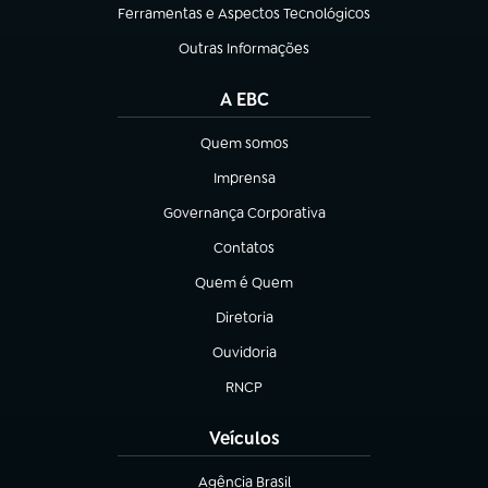
Ferramentas e Aspectos Tecnológicos
(abre em nova aba)
Outras Informações
(abre em nova aba)
A EBC
Quem somos
(abre em nova aba)
Imprensa
(abre em nova aba)
Governança Corporativa
(abre em nova aba)
Contatos
(abre em nova aba)
Quem é Quem
(abre em nova aba)
Diretoria
(abre em nova aba)
Ouvidoria
(abre em nova aba)
RNCP
(abre em nova aba)
Veículos
Agência Brasil