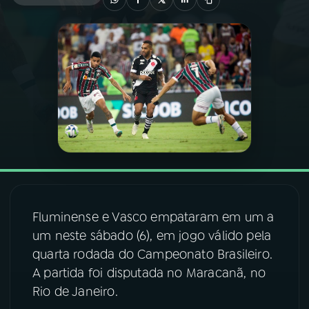
03
PROGRAMAÇÃO
04
PROGRAMAS
05
PODCASTS
06
VIDEOCASTS
Fluminense e Vasco empataram em um a
07
ÚLTIMAS
um neste sábado (6), em jogo válido pela
quarta rodada do Campeonato Brasileiro.
08
FESTIVAL DE MÚSICA
A partida foi disputada no Maracanã, no
Rio de Janeiro.
ACOMPANHE A RÁDIO NACIONAL