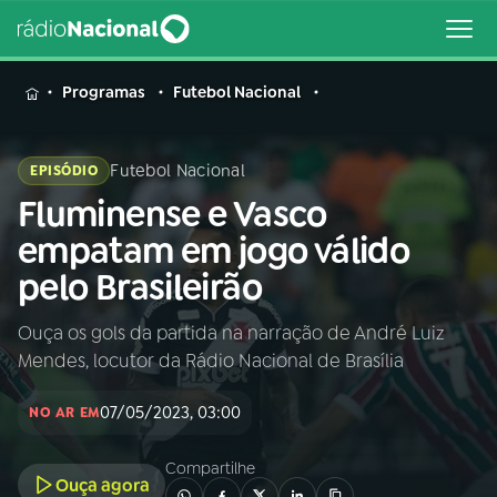
MENU
Programas
Futebol Nacional
Futebol Nacional
EPISÓDIO
Fluminense e Vasco
Buscar
na
empatam em jogo válido
Rádio
Buscar
pelo Brasileirão
Nacional
Ouça os gols da partida na narração de André Luiz
AO VIVO
Mendes, locutor da Rádio Nacional de Brasília
01
INÍCIO
07/05/2023, 03:00
NO AR EM
Compartilhe
02
A RÁDIO
Ouça agora