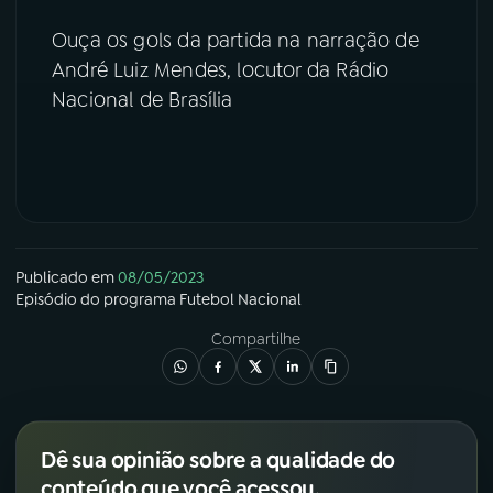
Ouça os gols da partida na narração de
YouTube
Facebook
André Luiz Mendes, locutor da Rádio
Nacional de Brasília
Instagram
X
TikTok
Publicado em
08/05/2023
Episódio
do programa
Futebol Nacional
Compartilhe
Dê sua opinião sobre a qualidade do
conteúdo que você acessou.