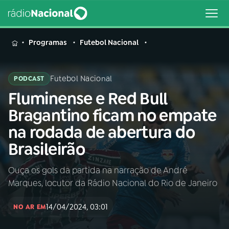
MENU
Programas
Futebol Nacional
Futebol Nacional
PODCAST
Fluminense e Red Bull
Buscar
na
Bragantino ficam no empate
Rádio
Buscar
na rodada de abertura do
Nacional
Brasileirão
AO VIVO
Ouça os gols da partida na narração de André
Marques, locutor da Rádio Nacional do Rio de Janeiro
01
INÍCIO
14/04/2024, 03:01
NO AR EM
02
A RÁDIO