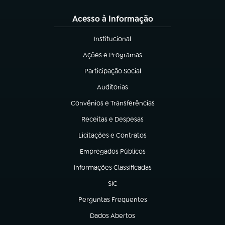
Acesso à Informação
Institucional
(abre em nova aba)
Ações e Programas
(abre em nova aba)
Participação Social
(abre em nova aba)
Auditorias
(abre em nova aba)
Convênios e Transferências
(abre em nova aba)
Receitas e Despesas
(abre em nova aba)
Licitações e Contratos
(abre em nova aba)
Empregados Públicos
(abre em nova aba)
Informações Classificadas
(abre em nova aba)
SIC
(abre em nova aba)
Perguntas Frequentes
(abre em nova aba)
Dados Abertos
(abre em nova aba)