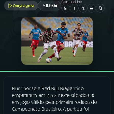
Compartilhe
Baixar
Ouça agora
03
PROGRAMAÇÃO
04
PROGRAMAS
05
PODCASTS
06
VIDEOCASTS
07
ÚLTIMAS
Fluminense e Red Bull Bragantino
empataram em 2 a 2 neste sábado (13)
08
FESTIVAL DE MÚSICA
em jogo válido pela primeira rodada do
Campeonato Brasileiro. A partida foi
ACOMPANHE A RÁDIO NACIONAL