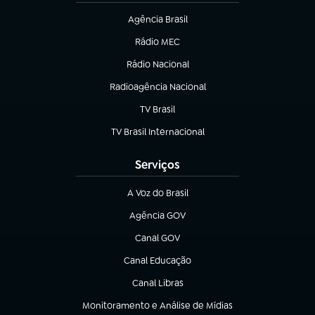
Agência Brasil
(abre em nova aba)
Rádio MEC
(abre em nova aba)
Rádio Nacional
Radioagência Nacional
(abre em nova aba)
TV Brasil
(abre em nova aba)
TV Brasil Internacional
(abre em nova aba)
Serviços
A Voz do Brasil
(abre em nova aba)
Agência GOV
(abre em nova aba)
Canal GOV
(abre em nova aba)
Canal Educação
(abre em nova aba)
Canal Libras
(abre em nova aba)
Monitoramento e Análise de Mídias
(abre em nova aba)