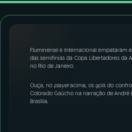
07
ÚLTIMAS
08
FESTIVAL DE MÚSICA
ACOMPANHE A RÁDIO NACIONAL
Fluminense e Internacional empataram em 
YouTube
Facebook
das semifinias da Copa Libertadores da A
no Rio de Janeiro.
Instagram
X
TikTok
Ouça, no
player
acima, os gols do confron
Colorado Gaúcho na narração de André L
Brasília.