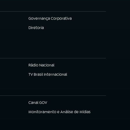
Governança Corporativa
(abre em nova aba)
Diretoria
(abre em nova aba)
Rádio Nacional
TV Brasil Internacional
(abre em nova aba)
Canal GOV
(abre em nova aba)
Monitoramento e Análise de Mídias
(abre em nova aba)