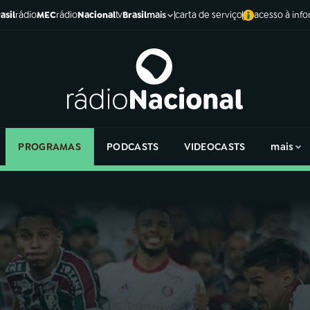
asil
rádio
MEC
rádio
Nacional
tv
Brasil
carta de serviço
acesso à inf
mais
PROGRAMAS
PODCASTS
VIDEOCASTS
mais