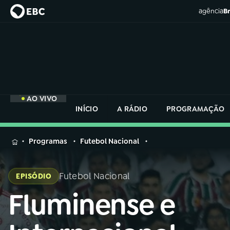
agência
Br
AO VIVO
INÍCIO
A RÁDIO
PROGRAMAÇÃO
MENU
Programas
Futebol Nacional
Buscar
na
Futebol Nacional
EPISÓDIO
Rádio
Buscar
Nacional
Fluminense e
Buscar
na
Rádio
AO VIVO