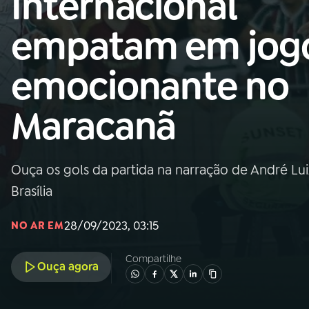
Internacional
Nacional
empatam em jog
01
INÍCIO
emocionante no
02
A RÁDIO
Maracanã
03
PROGRAMAÇÃO
Ouça os gols da partida na narração de André Lu
04
PROGRAMAS
Brasília
05
PODCASTS
28/09/2023, 03:15
NO AR EM
Compartilhe
Ouça agora
06
VIDEOCASTS