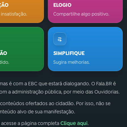
ÇÃO
ELOGIO
 insatisfação.
Compartilhe algo positivo.
ÇÃO
SIMPLIFIQUE
dido.
Sugira melhorias.
 mas é com a EBC que estará dialogando. O Fala.BR é
m a administração pública, por meio das Ouvidorias.
 conteúdos ofertados ao cidadão. Por isso, não se
onteúdo alvo de sua manifestação.
Clique aqui
, acesse a página completa
.