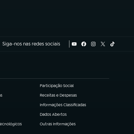
Siga-nos nas redes sociais
Participação Social
(abre em nova aba)
as
Receitas e Despesas
(abre em nova aba)
Informações Classificadas
(abre em nova aba)
Dados Abertos
(abre em nova aba)
Tecnológicos
Outras Informações
(abre em nova aba)