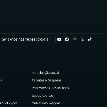
Siga-nos nas redes sociais
Participação Social
(abre em nova aba)
as
Receitas e Despesas
(abre em nova aba)
Informações Classificadas
(abre em nova aba)
Dados Abertos
(abre em nova aba)
Tecnológicos
Outras Informações
(abre em nova aba)