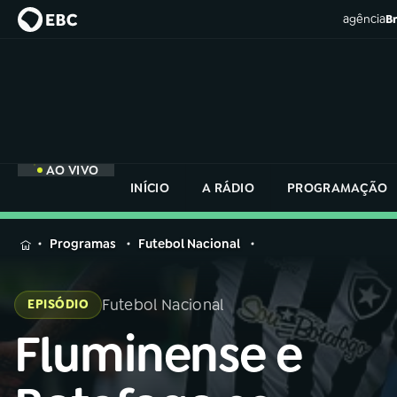
agência
Br
AO VIVO
INÍCIO
A RÁDIO
PROGRAMAÇÃO
MENU
Programas
Futebol Nacional
Buscar
na
Futebol Nacional
EPISÓDIO
Rádio
Buscar
Nacional
Fluminense e
Buscar
na
Rádio
AO VIVO