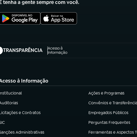
E tenha a gente sempre com você.
Acesso à
TRANSPARÊNCIA
abre em nova aba)
Informação
Acesso à Informação
Institucional
Ações e Programas
(abre em nova aba)
(abre em nova aba)
Auditorias
Convênios e Transferênci
(abre em nova aba)
(abre em nova aba)
Licitações e Contratos
Empregados Públicos
(abre em nova aba)
(abre em nova aba)
SIC
Perguntas Frequentes
(abre em nova aba)
(abre em nova aba)
Sanções Administrativas
Ferramentas e Aspectos 
(abre em nova aba)
(abre em nova aba)