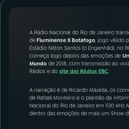
07
ÚLTIMAS
08
FESTIVAL DE MÚSICA
A Rádio Nacional do Rio de Janeiro trans
ACOMPANHE A RÁDIO NACIONAL
de
Fluminense X Botafogo
, jogo válido 
Estádio Nilton Santos (o Engenhão), no R
YouTube
Facebook
começa logo depois das emoções de
Ur
Mundo
de 2018, com transmissão ao vivo
Instagram
X
Rádios e do
site das Rádios EBC
.
TikTok
A narração é de Ricardo Mazella, os come
de Rafael Monteiro e o plantão da infor
Nacional do Rio de Janeiro em 1130 kHz
dentro das emoções de mais um Show de