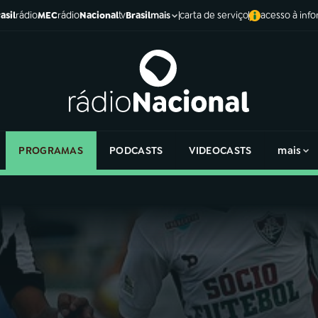
asil
rádio
MEC
rádio
Nacional
tv
Brasil
carta de serviço
acesso à inf
mais
PROGRAMAS
PODCASTS
VIDEOCASTS
mais