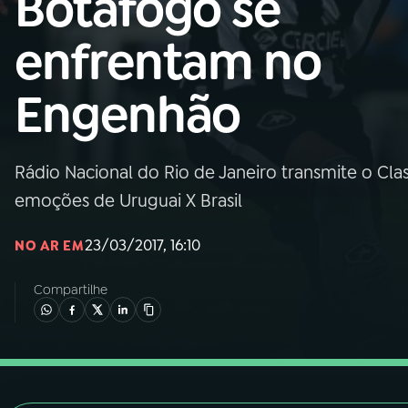
Botafogo se
Nacional
enfrentam no
01
INÍCIO
Engenhão
02
A RÁDIO
Rádio Nacional do Rio de Janeiro transmite o Cla
03
PROGRAMAÇÃO
emoções de Uruguai X Brasil
04
PROGRAMAS
23/03/2017, 16:10
NO AR EM
Compartilhe
05
PODCASTS
06
VIDEOCASTS