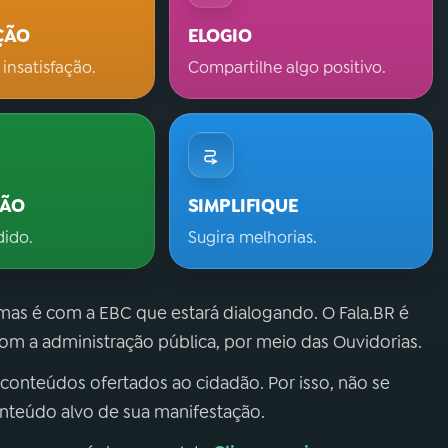
ÇÃO
ELOGIO
 insatisfação.
Compartilhe algo positivo.
ÇÃO
SIMPLIFIQUE
dido.
Sugira melhorias.
 mas é com a EBC que estará dialogando. O Fala.BR é
m a administração pública, por meio das Ouvidorias.
 conteúdos ofertados ao cidadão. Por isso, não se
onteúdo alvo de sua manifestação.