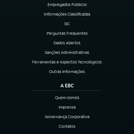
Empregados Públicos
(abre em nova aba)
Informações Classificadas
(abre em nova aba)
SIC
(abre em nova aba)
Perguntas Frequentes
(abre em nova aba)
Dados Abertos
(abre em nova aba)
Sanções Administrativas
(abre em nova aba)
Ferramentas e Aspectos Tecnológicos
(abre em nova aba)
Outras Informações
(abre em nova aba)
A EBC
Quem somos
(abre em nova aba)
Imprensa
(abre em nova aba)
Governança Corporativa
(abre em nova aba)
Contatos
(abre em nova aba)