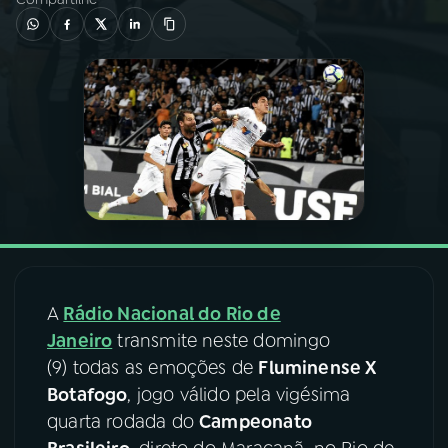
03
PROGRAMAÇÃO
04
PROGRAMAS
05
PODCASTS
06
VIDEOCASTS
A
Rádio Nacional do Rio de
07
ÚLTIMAS
Janeiro
transmite neste domingo
(9) todas as emoções de
Fluminense X
08
FESTIVAL DE MÚSICA
Botafogo
, jogo válido pela vigésima
quarta rodada do
Campeonato
ACOMPANHE A RÁDIO NACIONAL