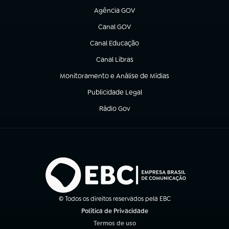
Agência GOV
(abre em nova aba)
Canal GOV
(abre em nova aba)
Canal Educação
(abre em nova aba)
Canal Libras
(abre em nova aba)
Monitoramento e Análise de Mídias
(abre em nova aba)
Publicidade Legal
(abre em nova aba)
Rádio Gov
(abre em nova aba)
© Todos os direitos reservados pela EBC
Política de Privacidade
(abre em nova aba)
Termos de uso
(abre em nova aba)