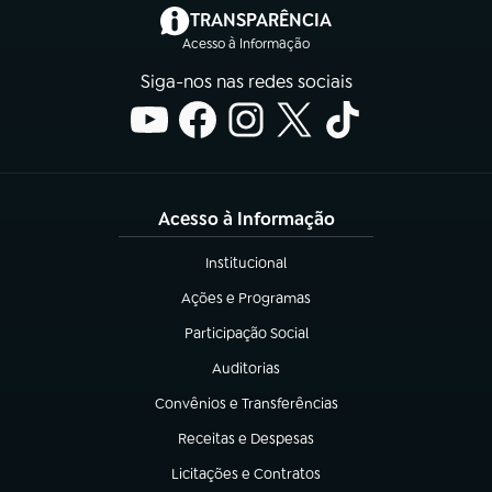
(abre em nova aba)
TRANSPARÊNCIA
Acesso à Informação
Siga-nos nas redes sociais
Acesso à Informação
Institucional
(abre em nova aba)
Ações e Programas
(abre em nova aba)
Participação Social
(abre em nova aba)
Auditorias
(abre em nova aba)
Convênios e Transferências
(abre em nova aba)
Receitas e Despesas
(abre em nova aba)
Licitações e Contratos
(abre em nova aba)