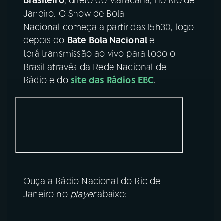
Brasileiro
, direto do Maracanã, no Rio de
Janeiro. O Show de Bola
YouTube
Facebook
Nacional começa a partir das 15h30, logo
depois do
Bate Bola Nacional
e
Instagram
X
terá transmissão ao vivo para todo o
Brasil através da Rede Nacional de
TikTok
Rádio e do
site das Rádios EBC
.
Ouça a Rádio Nacional do Rio de
Janeiro no
player
abaixo: