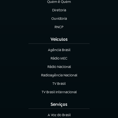
Quem é Quem
(abre em nova aba)
Diretoria
(abre em nova aba)
Ouvidoria
(abre em nova aba)
RNCP
(abre em nova aba)
Veículos
Agência Brasil
(abre em nova aba)
Rádio MEC
(abre em nova aba)
Rádio Nacional
Radioagência Nacional
(abre em nova aba)
TV Brasil
(abre em nova aba)
TV Brasil Internacional
(abre em nova aba)
Serviços
A Voz do Brasil
(abre em nova aba)