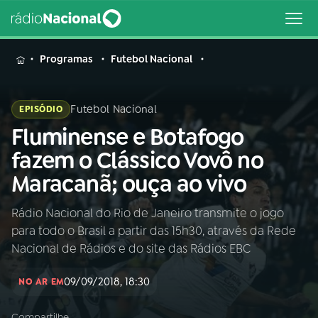
MENU
Programas
Futebol Nacional
Futebol Nacional
EPISÓDIO
Fluminense e Botafogo
Buscar
na
fazem o Clássico Vovô no
Rádio
Buscar
Maracanã; ouça ao vivo
Nacional
Rádio Nacional do Rio de Janeiro transmite o jogo
AO VIVO
para todo o Brasil a partir das 15h30, através da Rede
Nacional de Rádios e do site das Rádios EBC
01
INÍCIO
09/09/2018, 18:30
NO AR EM
02
A RÁDIO
Compartilhe