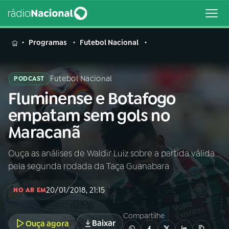
MENU
Programas
Futebol Nacional
Futebol Nacional
PODCAST
Fluminense e Botafogo
Buscar
na
empatam sem gols no
Rádio
Buscar
Maracanã
Nacional
Ouça as análises de Waldir Luiz sobre a partida válida
AO VIVO
pela segunda rodada da Taça Guanabara
01
INÍCIO
20/01/2018, 21:15
NO AR EM
Compartilhe
02
A RÁDIO
Baixar
Ouça agora