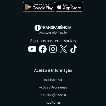
(abre em nova aba)
TRANSPARÊNCIA
Acesso à Informação
Siga-nos nas redes sociais
Acesso à Informação
Institucional
(abre em nova aba)
Ações e Programas
(abre em nova aba)
Participação Social
(abre em nova aba)
Auditorias
(abre em nova aba)