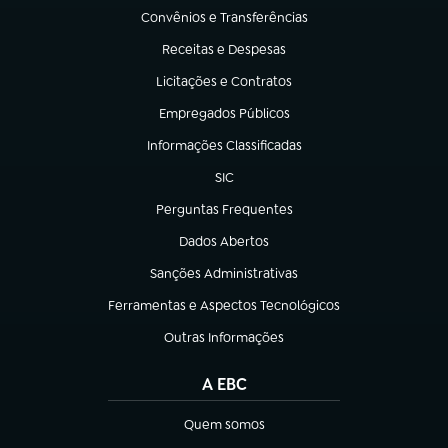
Convênios e Transferências
(abre em nova aba)
Receitas e Despesas
(abre em nova aba)
Licitações e Contratos
(abre em nova aba)
Empregados Públicos
(abre em nova aba)
Informações Classificadas
(abre em nova aba)
SIC
(abre em nova aba)
Perguntas Frequentes
(abre em nova aba)
Dados Abertos
(abre em nova aba)
Sanções Administrativas
(abre em nova aba)
Ferramentas e Aspectos Tecnológicos
(abre em nova aba)
Outras Informações
(abre em nova aba)
A EBC
Quem somos
(abre em nova aba)