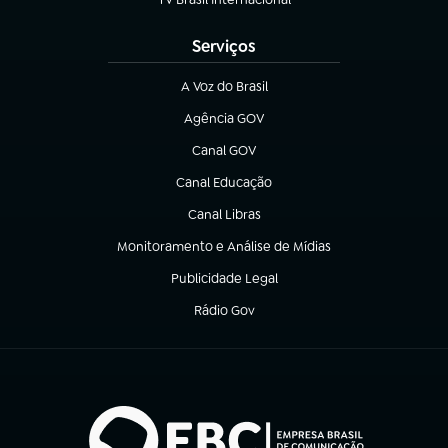
(abre em nova aba)
Serviços
A Voz do Brasil
(abre em nova aba)
Agência GOV
(abre em nova aba)
Canal GOV
(abre em nova aba)
Canal Educação
(abre em nova aba)
Canal Libras
(abre em nova aba)
Monitoramento e Análise de Mídias
(abre em nova aba)
Publicidade Legal
(abre em nova aba)
Rádio Gov
(abre em nova aba)