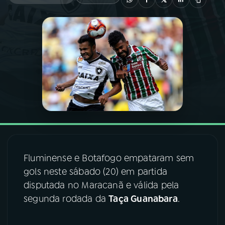
03
PROGRAMAÇÃO
04
PROGRAMAS
05
PODCASTS
06
VIDEOCASTS
Fluminense e Botafogo empataram sem
07
ÚLTIMAS
gols neste sábado (20) em partida
disputada no Maracanã e válida pela
08
FESTIVAL DE MÚSICA
segunda rodada da
Taça Guanabara
.
ACOMPANHE A RÁDIO NACIONAL