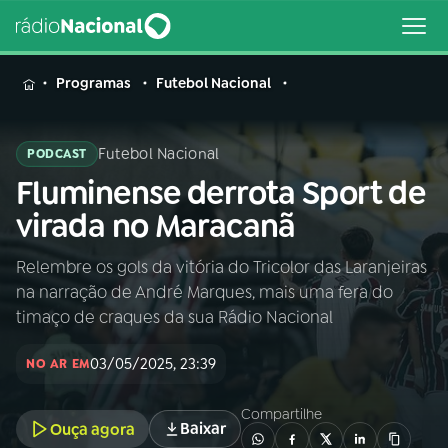
MENU
Programas
Futebol Nacional
Futebol Nacional
PODCAST
Fluminense derrota Sport de
Buscar
na
virada no Maracanã
Rádio
Buscar
Nacional
Relembre os gols da vitória do Tricolor das Laranjeiras
na narração de André Marques, mais uma fera do
AO VIVO
timaço de craques da sua Rádio Nacional
03/05/2025, 23:39
01
INÍCIO
NO AR EM
Compartilhe
Baixar
Ouça agora
02
A RÁDIO