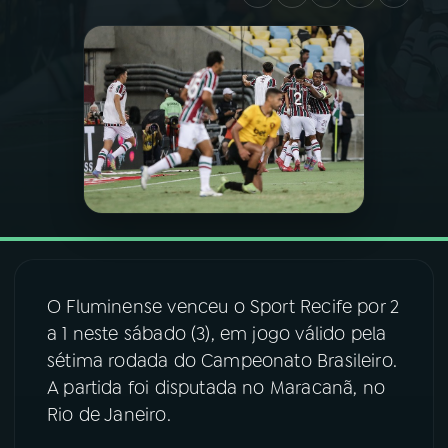
03
PROGRAMAÇÃO
04
PROGRAMAS
05
PODCASTS
06
VIDEOCASTS
O Fluminense venceu o Sport Recife por 2
07
ÚLTIMAS
a 1 neste sábado (3), em jogo válido pela
sétima rodada do Campeonato Brasileiro.
08
FESTIVAL DE MÚSICA
A partida foi disputada no Maracanã, no
Rio de Janeiro.
ACOMPANHE A RÁDIO NACIONAL