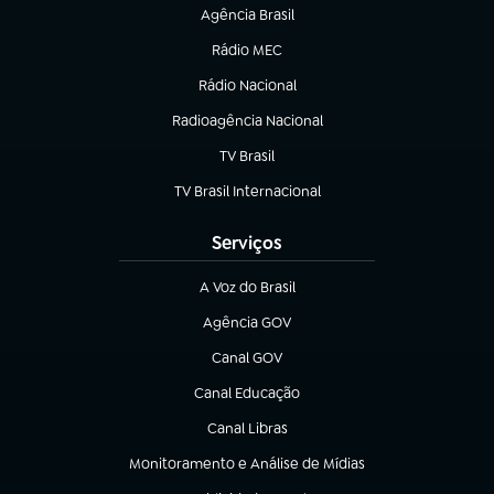
Agência Brasil
(abre em nova aba)
Rádio MEC
(abre em nova aba)
Rádio Nacional
Radioagência Nacional
(abre em nova aba)
TV Brasil
(abre em nova aba)
TV Brasil Internacional
(abre em nova aba)
Serviços
A Voz do Brasil
(abre em nova aba)
Agência GOV
(abre em nova aba)
Canal GOV
(abre em nova aba)
Canal Educação
(abre em nova aba)
Canal Libras
(abre em nova aba)
Monitoramento e Análise de Mídias
(abre em nova aba)