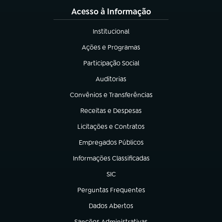
Acesso à Informação
Institucional
(abre em nova aba)
Ações e Programas
(abre em nova aba)
Participação Social
(abre em nova aba)
Auditorias
(abre em nova aba)
Convênios e Transferências
(abre em nova aba)
Receitas e Despesas
(abre em nova aba)
Licitações e Contratos
(abre em nova aba)
Empregados Públicos
(abre em nova aba)
Informações Classificadas
(abre em nova aba)
SIC
(abre em nova aba)
Perguntas Frequentes
(abre em nova aba)
Dados Abertos
(abre em nova aba)
Sanções Administrativas