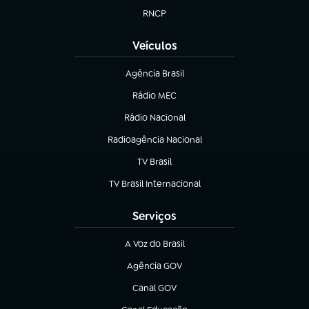
RNCP
(abre em nova aba)
Veículos
Agência Brasil
(abre em nova aba)
Rádio MEC
(abre em nova aba)
Rádio Nacional
Radioagência Nacional
(abre em nova aba)
TV Brasil
(abre em nova aba)
TV Brasil Internacional
(abre em nova aba)
Serviços
A Voz do Brasil
(abre em nova aba)
Agência GOV
(abre em nova aba)
Canal GOV
(abre em nova aba)