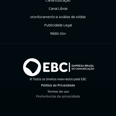
Canal Educação
(abre em nova aba)
Canal Libras
(abre em nova aba)
Monitoramento e Análise de Mídias
(abre em nova aba)
Publicidade Legal
(abre em nova aba)
Rádio Gov
(abre em nova aba)
© Todos os direitos reservados pela EBC
Política de Privacidade
(abre em nova aba)
Termos de uso
(abre em nova aba)
Preferências de privacidade