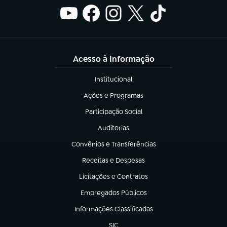
Acesso à Informação
Institucional
(abre em nova aba)
Ações e Programas
(abre em nova aba)
Participação Social
(abre em nova aba)
Auditorias
(abre em nova aba)
Convênios e Transferências
(abre em nova aba)
Receitas e Despesas
(abre em nova aba)
Licitações e Contratos
(abre em nova aba)
Empregados Públicos
(abre em nova aba)
Informações Classificadas
(abre em nova aba)
SIC