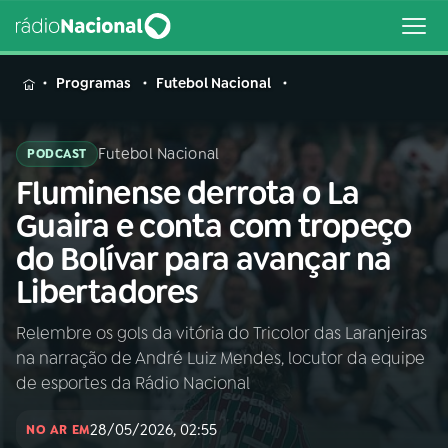
MENU
Programas
Futebol Nacional
Futebol Nacional
PODCAST
Fluminense derrota o La
Buscar
na
Guaira e conta com tropeço
Rádio
Buscar
do Bolívar para avançar na
Nacional
Libertadores
AO VIVO
Relembre os gols da vitória do Tricolor das Laranjeiras
na narração de André Luiz Mendes, locutor da equipe
01
INÍCIO
de esportes da Rádio Nacional
28/05/2026, 02:55
02
A RÁDIO
NO AR EM