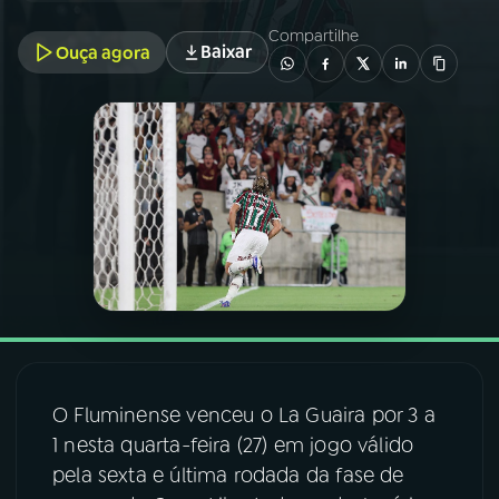
Compartilhe
Baixar
Ouça agora
03
PROGRAMAÇÃO
04
PROGRAMAS
05
PODCASTS
06
VIDEOCASTS
07
ÚLTIMAS
O Fluminense venceu o La Guaira por 3 a
08
FESTIVAL DE MÚSICA
1 nesta quarta-feira (27) em jogo válido
pela sexta e última rodada da fase de
ACOMPANHE A RÁDIO NACIONAL