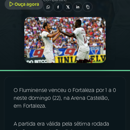
Ouça agora
03
PROGRAMAÇÃO
04
PROGRAMAS
05
PODCASTS
06
VIDEOCASTS
O Fluminense venceu o Fortaleza por 1 a 0
07
ÚLTIMAS
neste domingo (22), na Arena Castelão,
em Fortaleza.
08
FESTIVAL DE MÚSICA
A partida era válida pela sétima rodada
ACOMPANHE A RÁDIO NACIONAL