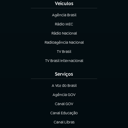
Veículos
Agência Brasil
(abre em nova aba)
Rádio MEC
(abre em nova aba)
Rádio Nacional
Radioagência Nacional
(abre em nova aba)
TV Brasil
(abre em nova aba)
TV Brasil Internacional
(abre em nova aba)
Serviços
A Voz do Brasil
(abre em nova aba)
Agência GOV
(abre em nova aba)
Canal GOV
(abre em nova aba)
Canal Educação
(abre em nova aba)
Canal Libras
(abre em nova aba)