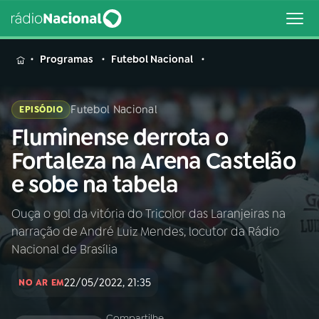
MENU
Programas
Futebol Nacional
Futebol Nacional
EPISÓDIO
Fluminense derrota o
Buscar
na
Fortaleza na Arena Castelão
Rádio
Buscar
e sobe na tabela
Nacional
Ouça o gol da vitória do Tricolor das Laranjeiras na
AO VIVO
narração de André Luiz Mendes, locutor da Rádio
Nacional de Brasília
01
INÍCIO
22/05/2022, 21:35
NO AR EM
02
A RÁDIO
Compartilhe