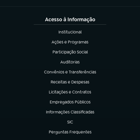
Acesso à Informação
Institucional
(abre em nova aba)
Ações e Programas
(abre em nova aba)
Participação Social
(abre em nova aba)
Auditorias
(abre em nova aba)
Convênios e Transferências
(abre em nova aba)
Receitas e Despesas
(abre em nova aba)
Licitações e Contratos
(abre em nova aba)
Empregados Públicos
(abre em nova aba)
Informações Classificadas
(abre em nova aba)
SIC
(abre em nova aba)
Perguntas Frequentes
(abre em nova aba)