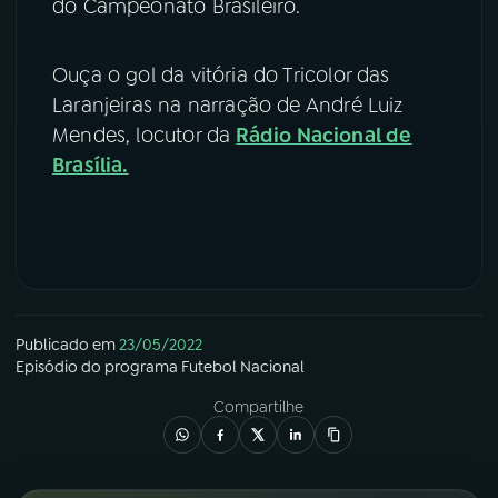
do Campeonato Brasileiro.
YouTube
Facebook
Ouça o gol da vitória do Tricolor das
Instagram
X
Laranjeiras na narração de André Luiz
Mendes, locutor da
Rádio Nacional de
TikTok
Brasília.
Publicado em
23/05/2022
Episódio
do programa
Futebol Nacional
Compartilhe