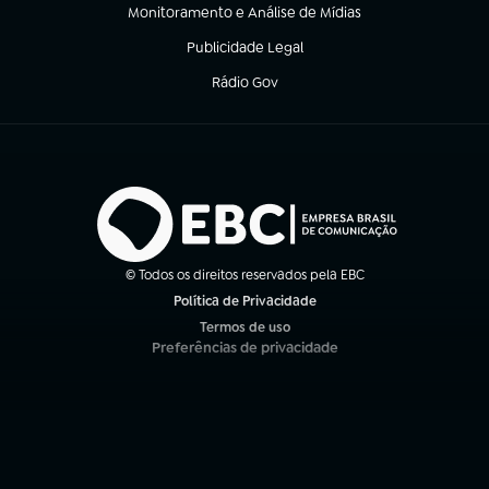
Monitoramento e Análise de Mídias
(abre em nova aba)
Publicidade Legal
(abre em nova aba)
Rádio Gov
(abre em nova aba)
© Todos os direitos reservados pela EBC
Política de Privacidade
(abre em nova aba)
Termos de uso
(abre em nova aba)
Preferências de privacidade