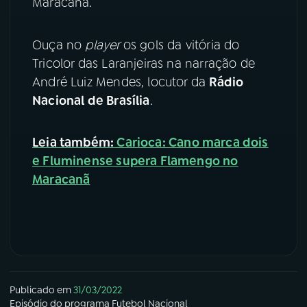
Maracanã.
YouTube
Facebook
Ouça no
player
os gols da vitória do
Instagram
X
Tricolor das Laranjeiras na narração de
André Luiz Mendes, locutor da
Rádio
TikTok
Nacional de Brasília
.
Leia também:
Carioca: Cano marca dois
e Fluminense supera Flamengo no
Maracanã
Publicado em
31/03/2022
Episódio
do programa
Futebol Nacional