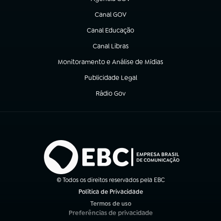
(abre em nova aba)
Canal GOV
(abre em nova aba)
Canal Educação
(abre em nova aba)
Canal Libras
(abre em nova aba)
Monitoramento e Análise de Mídias
(abre em nova aba)
Publicidade Legal
(abre em nova aba)
Rádio Gov
(abre em nova aba)
© Todos os direitos reservados pela EBC
Política de Privacidade
(abre em nova aba)
Termos de uso
(abre em nova aba)
Preferências de privacidade