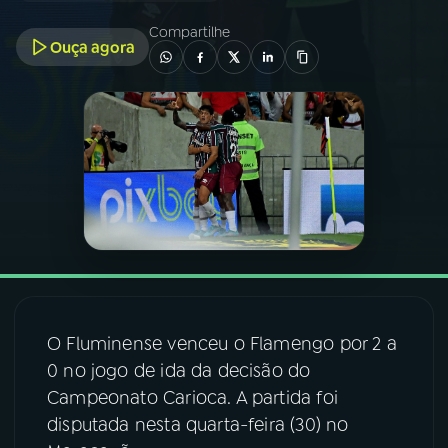
Compartilhe
Ouça agora
03
PROGRAMAÇÃO
04
PROGRAMAS
05
PODCASTS
06
VIDEOCASTS
07
ÚLTIMAS
O Fluminense venceu o Flamengo por 2 a
0 no jogo de ida da decisão do
08
FESTIVAL DE MÚSICA
Campeonato Carioca. A partida foi
disputada nesta quarta-feira (30) no
ACOMPANHE A RÁDIO NACIONAL