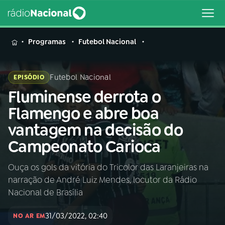
MENU
Programas
Futebol Nacional
Futebol Nacional
EPISÓDIO
Fluminense derrota o
Buscar
na
Flamengo e abre boa
Rádio
Buscar
vantagem na decisão do
Nacional
Campeonato Carioca
AO VIVO
Ouça os gols da vitória do Tricolor das Laranjeiras na
narração de André Luiz Mendes, locutor da Rádio
01
INÍCIO
Nacional de Brasília
31/03/2022, 02:40
02
A RÁDIO
NO AR EM