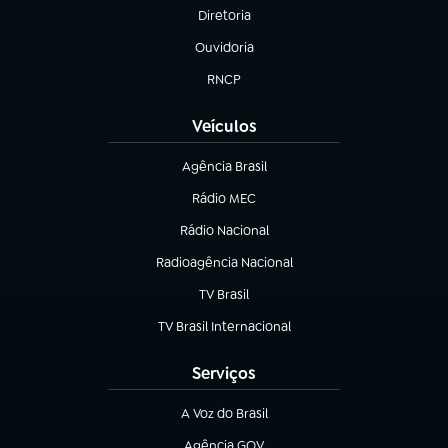
Diretoria
(abre em nova aba)
Ouvidoria
(abre em nova aba)
RNCP
(abre em nova aba)
Veículos
Agência Brasil
(abre em nova aba)
Rádio MEC
(abre em nova aba)
Rádio Nacional
Radioagência Nacional
(abre em nova aba)
TV Brasil
(abre em nova aba)
TV Brasil Internacional
(abre em nova aba)
Serviços
A Voz do Brasil
(abre em nova aba)
Agência GOV