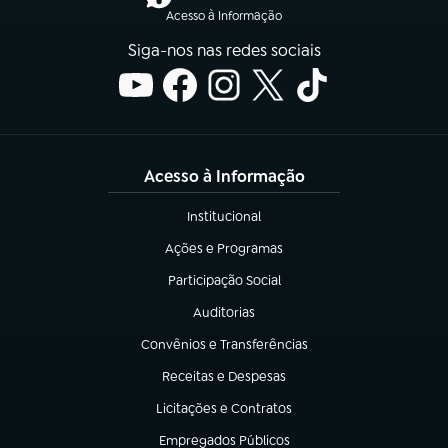
Acesso à Informação
Siga-nos nas redes sociais
Acesso à Informação
Institucional
(abre em nova aba)
Ações e Programas
(abre em nova aba)
Participação Social
(abre em nova aba)
Auditorias
(abre em nova aba)
Convênios e Transferências
(abre em nova aba)
Receitas e Despesas
(abre em nova aba)
Licitações e Contratos
(abre em nova aba)
Empregados Públicos
(abre em nova aba)