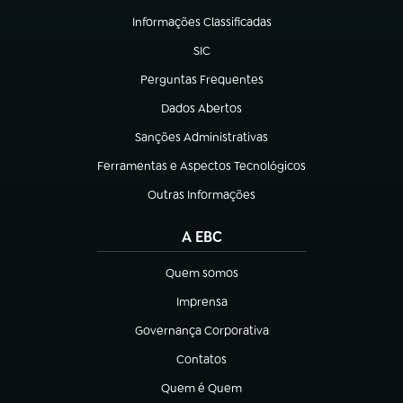
Informações Classificadas
(abre em nova aba)
SIC
(abre em nova aba)
Perguntas Frequentes
(abre em nova aba)
Dados Abertos
(abre em nova aba)
Sanções Administrativas
(abre em nova aba)
Ferramentas e Aspectos Tecnológicos
(abre em nova aba)
Outras Informações
(abre em nova aba)
A EBC
Quem somos
(abre em nova aba)
Imprensa
(abre em nova aba)
Governança Corporativa
(abre em nova aba)
Contatos
(abre em nova aba)
Quem é Quem
(abre em nova aba)