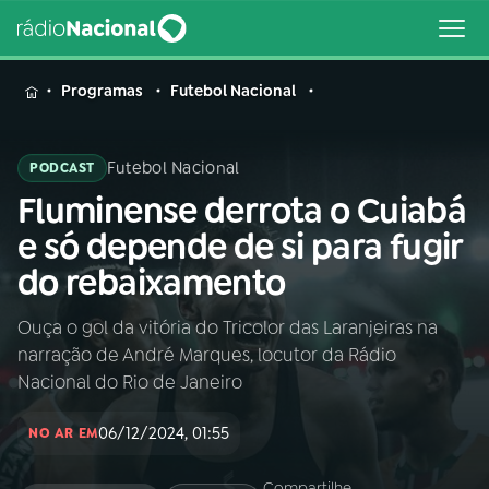
MENU
Programas
Futebol Nacional
Futebol Nacional
PODCAST
Fluminense derrota o Cuiabá
Buscar
na
e só depende de si para fugir
Rádio
Buscar
do rebaixamento
Nacional
Ouça o gol da vitória do Tricolor das Laranjeiras na
AO VIVO
narração de André Marques, locutor da Rádio
Nacional do Rio de Janeiro
01
INÍCIO
06/12/2024, 01:55
NO AR EM
02
A RÁDIO
Compartilhe