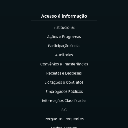
Acesso à Informação
Institucional
(abre em nova aba)
Ações e Programas
(abre em nova aba)
Participação Social
(abre em nova aba)
Auditorias
(abre em nova aba)
Convênios e Transferências
(abre em nova aba)
Receitas e Despesas
(abre em nova aba)
Licitações e Contratos
(abre em nova aba)
Empregados Públicos
(abre em nova aba)
Informações Classificadas
(abre em nova aba)
SIC
(abre em nova aba)
Perguntas Frequentes
(abre em nova aba)