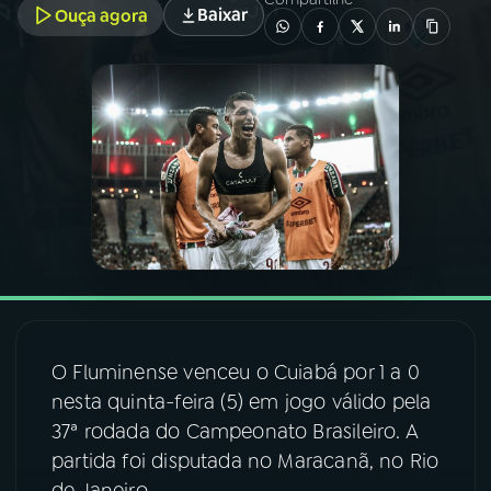
Baixar
Ouça agora
03
PROGRAMAÇÃO
04
PROGRAMAS
05
PODCASTS
06
VIDEOCASTS
07
ÚLTIMAS
O Fluminense venceu o Cuiabá por 1 a 0
nesta quinta-feira (5) em jogo válido pela
08
FESTIVAL DE MÚSICA
37ª rodada do Campeonato Brasileiro. A
partida foi disputada no Maracanã, no Rio
ACOMPANHE A RÁDIO NACIONAL
de Janeiro.