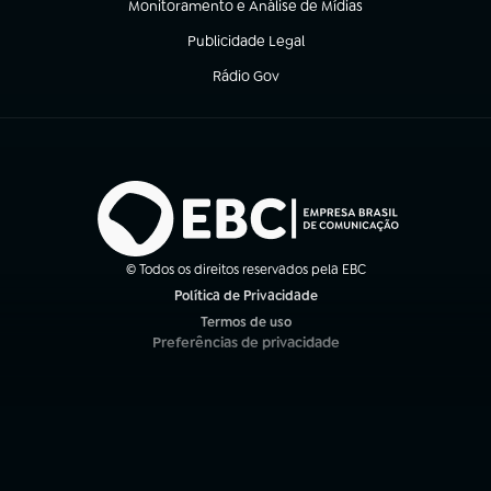
Monitoramento e Análise de Mídias
(abre em nova aba)
Publicidade Legal
(abre em nova aba)
Rádio Gov
(abre em nova aba)
© Todos os direitos reservados pela EBC
Política de Privacidade
(abre em nova aba)
Termos de uso
(abre em nova aba)
Preferências de privacidade