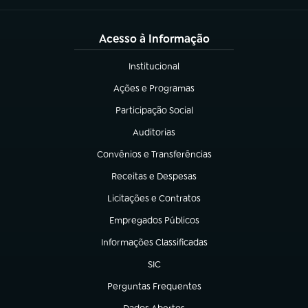
Acesso à Informação
Institucional
(abre em nova aba)
Ações e Programas
(abre em nova aba)
Participação Social
(abre em nova aba)
Auditorias
(abre em nova aba)
Convênios e Transferências
(abre em nova aba)
Receitas e Despesas
(abre em nova aba)
Licitações e Contratos
(abre em nova aba)
Empregados Públicos
(abre em nova aba)
Informações Classificadas
(abre em nova aba)
SIC
(abre em nova aba)
Perguntas Frequentes
(abre em nova aba)