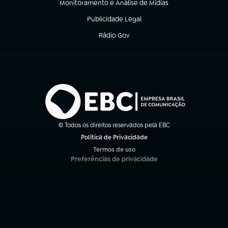
Monitoramento e Análise de Mídias
(abre em nova aba)
Publicidade Legal
(abre em nova aba)
Rádio Gov
(abre em nova aba)
© Todos os direitos reservados pela EBC
Política de Privacidade
(abre em nova aba)
Termos de uso
(abre em nova aba)
Preferências de privacidade