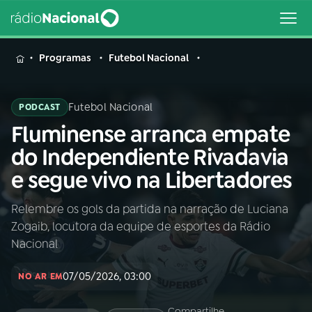
MENU
Programas
Futebol Nacional
Futebol Nacional
PODCAST
Fluminense arranca empate
Buscar
na
do Independiente Rivadavia
Rádio
Buscar
e segue vivo na Libertadores
Nacional
Relembre os gols da partida na narração de Luciana
AO VIVO
Zogaib, locutora da equipe de esportes da Rádio
Nacional
01
INÍCIO
07/05/2026, 03:00
NO AR EM
02
A RÁDIO
Compartilhe