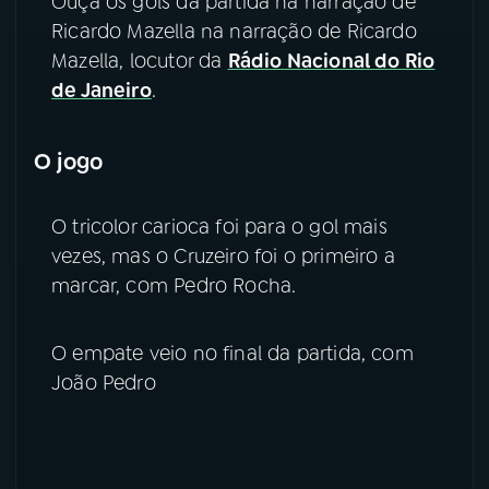
Ouça os gols da partida na narração de
Ricardo Mazella na narração de Ricardo
YouTube
Facebook
Mazella, locutor da
Rádio Nacional do Rio
de Janeiro
.
Instagram
X
TikTok
O jogo
O tricolor carioca foi para o gol mais
vezes, mas o Cruzeiro foi o primeiro a
marcar, com Pedro Rocha.
O empate veio no final da partida, com
João Pedro