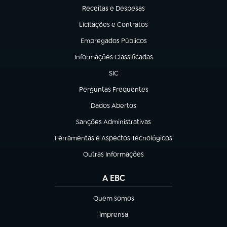
Receitas e Despesas
(abre em nova aba)
Licitações e Contratos
(abre em nova aba)
Empregados Públicos
(abre em nova aba)
Informações Classificadas
(abre em nova aba)
SIC
(abre em nova aba)
Perguntas Frequentes
(abre em nova aba)
Dados Abertos
(abre em nova aba)
Sanções Administrativas
(abre em nova aba)
Ferramentas e Aspectos Tecnológicos
(abre em nova aba)
Outras Informações
(abre em nova aba)
A EBC
Quem somos
(abre em nova aba)
Imprensa
(abre em nova aba)