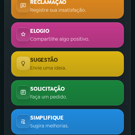
RECLAMAÇÃO
Registre sua insatisfação.
ELOGIO
Compartilhe algo positivo.
SUGESTÃO
Envie uma ideia.
SOLICITAÇÃO
Faça um pedido.
SIMPLIFIQUE
Sugira melhorias.