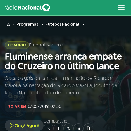
MENU
Programas
Futebol Nacional
Futebol Nacional
EPISÓDIO
Fluminense arranca empate
Buscar
na
do Cruzeiro no último lance
Rádio
Buscar
Nacional
Ouça os gols da partida na narração de Ricardo
Mazella na narração de Ricardo Mazella, locutor da
AO VIVO
Rádio Nacional do Rio de Janeiro
16/05/2019, 02:50
01
INÍCIO
NO AR EM
Compartilhe
Ouça agora
02
A RÁDIO