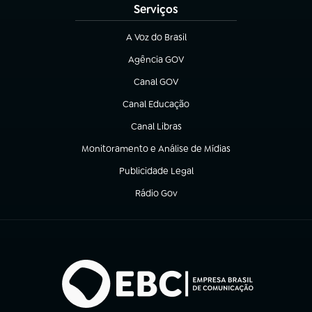
Serviços
A Voz do Brasil
(abre em nova aba)
Agência GOV
(abre em nova aba)
Canal GOV
(abre em nova aba)
Canal Educação
(abre em nova aba)
Canal Libras
(abre em nova aba)
Monitoramento e Análise de Mídias
(abre em nova aba)
Publicidade Legal
(abre em nova aba)
Rádio Gov
(abre em nova aba)