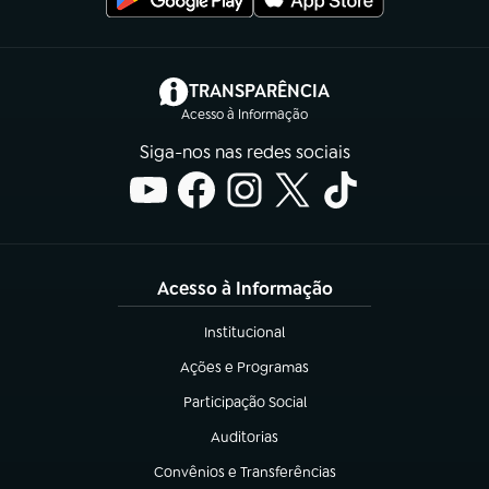
(abre em nova aba)
TRANSPARÊNCIA
Acesso à Informação
Siga-nos nas redes sociais
Acesso à Informação
Institucional
(abre em nova aba)
Ações e Programas
(abre em nova aba)
Participação Social
(abre em nova aba)
Auditorias
(abre em nova aba)
Convênios e Transferências
(abre em nova aba)