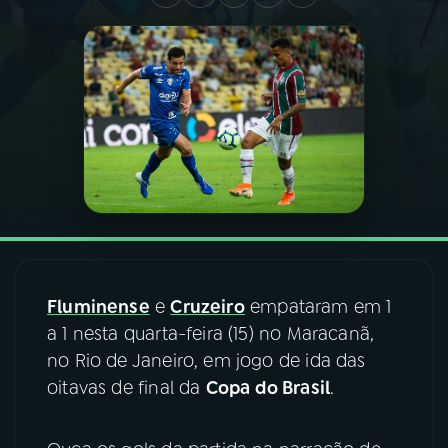
03
PROGRAMAÇÃO
04
PROGRAMAS
05
PODCASTS
06
VIDEOCASTS
Fluminense
e
Cruzeiro
empataram em 1
07
ÚLTIMAS
a 1 nesta quarta-feira (15) no Maracanã,
no Rio de Janeiro, em jogo de ida das
08
FESTIVAL DE MÚSICA
oitavas de final da
Copa do Brasil
.
ACOMPANHE A RÁDIO NACIONAL