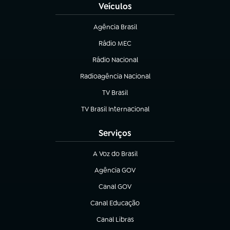
Veículos
Agência Brasil
(abre em nova aba)
Rádio MEC
(abre em nova aba)
Rádio Nacional
Radioagência Nacional
(abre em nova aba)
TV Brasil
(abre em nova aba)
TV Brasil Internacional
(abre em nova aba)
Serviços
A Voz do Brasil
(abre em nova aba)
Agência GOV
(abre em nova aba)
Canal GOV
(abre em nova aba)
Canal Educação
(abre em nova aba)
Canal Libras
(abre em nova aba)