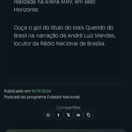
realizada na Arena MRV, em Belo
Horizonte.
YouTube
Facebook
Instagram
X
Ouça o gol do título do Mais Querido do
Brasil na narração de André Luiz Mendes,
TikTok
locutor da Rádio Nacional de Brasília.
Publicado em
10/11/2024
Podcast
do programa
Futebol Nacional
Compartilhe