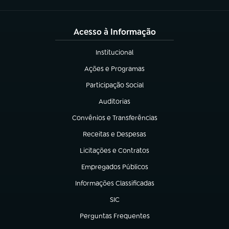
Acesso à Informação
Institucional
(abre em nova aba)
Ações e Programas
(abre em nova aba)
Participação Social
(abre em nova aba)
Auditorias
(abre em nova aba)
Convênios e Transferências
(abre em nova aba)
Receitas e Despesas
(abre em nova aba)
Licitações e Contratos
(abre em nova aba)
Empregados Públicos
(abre em nova aba)
Informações Classificadas
(abre em nova aba)
SIC
(abre em nova aba)
Perguntas Frequentes
(abre em nova aba)