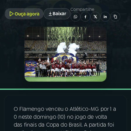
Compartilhe
Baixar
Ouça agora
03
PROGRAMAÇÃO
04
PROGRAMAS
05
PODCASTS
06
VIDEOCASTS
07
ÚLTIMAS
O Flamengo venceu o Atlético-MG por 1 a
08
FESTIVAL DE MÚSICA
0 neste domingo (10) no jogo de volta
das finais da Copa do Brasil. A partida foi
ACOMPANHE A RÁDIO NACIONAL