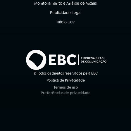
Monitoramento e Análise de Mídias
(abre em nova aba)
Publicidade Legal
(abre em nova aba)
Rádio Gov
(abre em nova aba)
© Todos os direitos reservados pela EBC
Política de Privacidade
(abre em nova aba)
Termos de uso
(abre em nova aba)
Preferências de privacidade