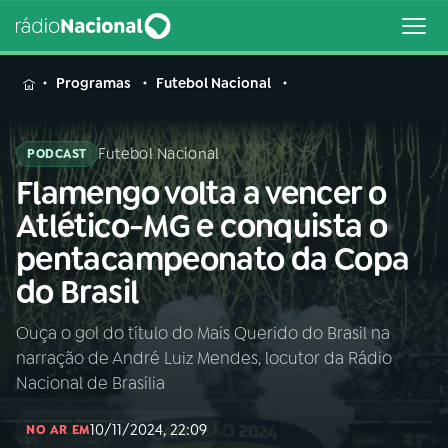
MENU
Programas
Futebol Nacional
Futebol Nacional
PODCAST
Flamengo volta a vencer o
Buscar
na
Atlético-MG e conquista o
Rádio
Buscar
pentacampeonato da Copa
Nacional
do Brasil
AO VIVO
Ouça o gol do título do Mais Querido do Brasil na
narração de André Luiz Mendes, locutor da Rádio
01
INÍCIO
Nacional de Brasília
10/11/2024, 22:09
02
A RÁDIO
NO AR EM