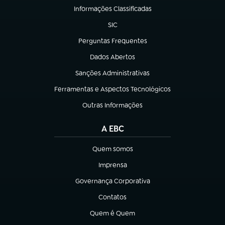
Informações Classificadas
(abre em nova aba)
SIC
(abre em nova aba)
Perguntas Frequentes
(abre em nova aba)
Dados Abertos
(abre em nova aba)
Sanções Administrativas
(abre em nova aba)
Ferramentas e Aspectos Tecnológicos
(abre em nova aba)
Outras Informações
(abre em nova aba)
A EBC
Quem somos
(abre em nova aba)
Imprensa
(abre em nova aba)
Governança Corporativa
(abre em nova aba)
Contatos
(abre em nova aba)
Quem é Quem
(abre em nova aba)