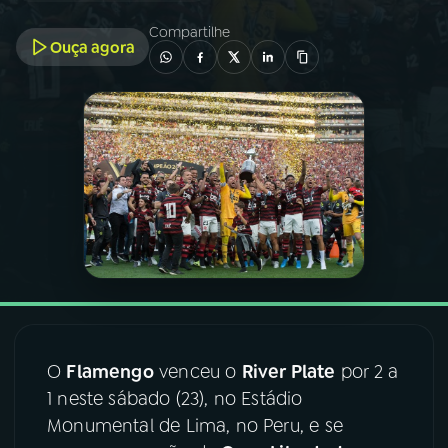
Compartilhe
Ouça agora
03
PROGRAMAÇÃO
04
PROGRAMAS
05
PODCASTS
06
VIDEOCASTS
07
ÚLTIMAS
O
Flamengo
venceu o
River Plate
por 2 a
08
FESTIVAL DE MÚSICA
1 neste sábado (23), no Estádio
Monumental de Lima, no Peru, e se
ACOMPANHE A RÁDIO NACIONAL