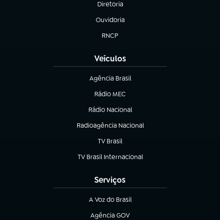
Diretoria
(abre em nova aba)
Ouvidoria
(abre em nova aba)
RNCP
(abre em nova aba)
Veículos
Agência Brasil
(abre em nova aba)
Rádio MEC
(abre em nova aba)
Rádio Nacional
Radioagência Nacional
(abre em nova aba)
TV Brasil
(abre em nova aba)
TV Brasil Internacional
(abre em nova aba)
Serviços
A Voz do Brasil
(abre em nova aba)
Agência GOV
(abre em nova aba)