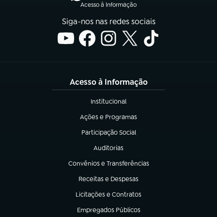
Acesso à Informação
Siga-nos nas redes sociais
Acesso à Informação
Institucional
(abre em nova aba)
Ações e Programas
(abre em nova aba)
Participação Social
(abre em nova aba)
Auditorias
(abre em nova aba)
Convênios e Transferências
(abre em nova aba)
Receitas e Despesas
(abre em nova aba)
Licitações e Contratos
(abre em nova aba)
Empregados Públicos
(abre em nova aba)