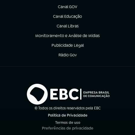
Canal GOV
(abre em nova aba)
Canal Educação
(abre em nova aba)
Canal Libras
(abre em nova aba)
Monitoramento e Análise de Mídias
(abre em nova aba)
Publicidade Legal
(abre em nova aba)
Rádio Gov
(abre em nova aba)
© Todos os direitos reservados pela EBC
Política de Privacidade
(abre em nova aba)
Termos de uso
(abre em nova aba)
Preferências de privacidade