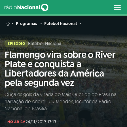
MENU
Programas
Futebol Nacional
Futebol Nacional
EPISÓDIO
Flamengo vira sobre o River
Buscar
na
Plate e conquista a
Rádio
Buscar
Libertadores da América
Nacional
pela segunda vez
AO VIVO
Ouça os gols da virada do Mais Querido do Brasil na
narração de André Luiz Mendes, locutor da Rádio
01
INÍCIO
Nacional de Brasília
24/11/2019, 13:13
02
A RÁDIO
NO AR EM