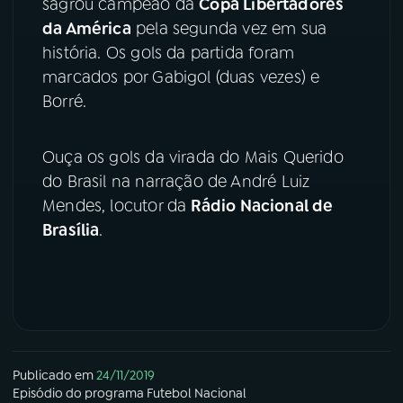
sagrou campeão da
Copa Libertadores
da América
pela segunda vez em sua
YouTube
Facebook
história. Os gols da partida foram
marcados por Gabigol (duas vezes) e
Instagram
X
Borré.
TikTok
Ouça os gols da virada do Mais Querido
do Brasil na narração de André Luiz
Mendes, locutor da
Rádio Nacional de
Brasília
.
Publicado em
24/11/2019
Episódio
do programa
Futebol Nacional