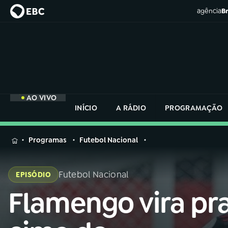
agência
Br
AO VIVO
INÍCIO
A RÁDIO
PROGRAMAÇÃO
MENU
Programas
Futebol Nacional
Buscar
na
Futebol Nacional
EPISÓDIO
Rádio
Buscar
Nacional
Flamengo vira pr
Buscar
na
Rádio
AO VIVO