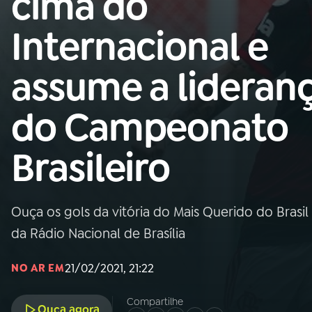
cima do
Nacional
Internacional e
01
INÍCIO
assume a lideran
02
A RÁDIO
do Campeonato
03
PROGRAMAÇÃO
Brasileiro
04
PROGRAMAS
Ouça os gols da vitória do Mais Querido do Brasi
05
PODCASTS
da Rádio Nacional de Brasília
21/02/2021, 21:22
NO AR EM
06
VIDEOCASTS
Compartilhe
Ouça agora