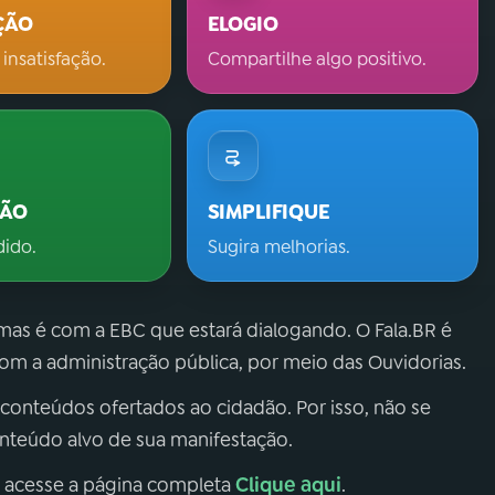
ÇÃO
ELOGIO
 insatisfação.
Compartilhe algo positivo.
ÇÃO
SIMPLIFIQUE
dido.
Sugira melhorias.
 mas é com a EBC que estará dialogando. O Fala.BR é
m a administração pública, por meio das Ouvidorias.
 conteúdos ofertados ao cidadão. Por isso, não se
onteúdo alvo de sua manifestação.
Clique aqui
, acesse a página completa
.