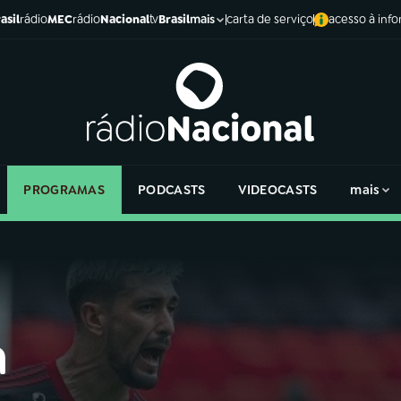
asil
rádio
MEC
rádio
Nacional
tv
Brasil
carta de serviço
acesso à inf
mais
PROGRAMAS
PODCASTS
VIDEOCASTS
mais
a