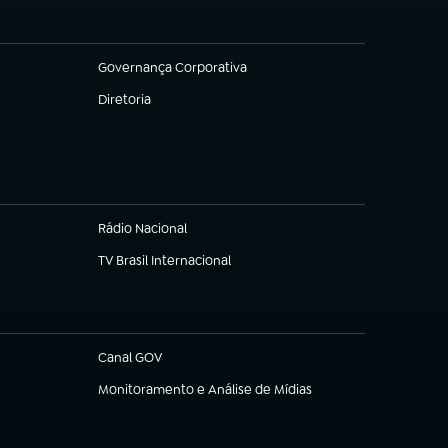
Governança Corporativa
(abre em nova aba)
Diretoria
(abre em nova aba)
Rádio Nacional
TV Brasil Internacional
(abre em nova aba)
Canal GOV
(abre em nova aba)
Monitoramento e Análise de Mídias
(abre em nova aba)