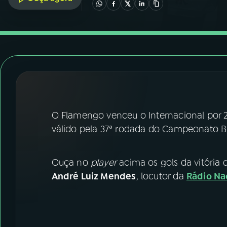
07
ÚLTIMAS
08
FESTIVAL DE MÚSICA
ACOMPANHE A RÁDIO NACIONAL
YouTube
Facebook
O Flamengo venceu o Internacional por 2 
Instagram
X
válido pela 37ª rodada do Campeonato Br
TikTok
Ouça no
player
acima os gols da vitória 
André Luiz Mendes
, locutor da
Rádio Nac