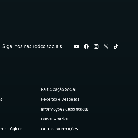
Siga-nos nas redes sociais
Participação Social
(abre em nova aba)
as
Receitas e Despesas
(abre em nova aba)
Informações Classificadas
(abre em nova aba)
Dados Abertos
(abre em nova aba)
Tecnológicos
Outras Informações
(abre em nova aba)