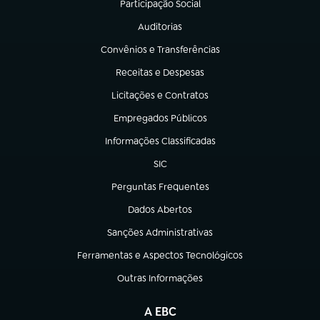
Participação Social
(abre em nova aba)
Auditorias
(abre em nova aba)
Convênios e Transferências
(abre em nova aba)
Receitas e Despesas
(abre em nova aba)
Licitações e Contratos
(abre em nova aba)
Empregados Públicos
(abre em nova aba)
Informações Classificadas
(abre em nova aba)
SIC
(abre em nova aba)
Perguntas Frequentes
(abre em nova aba)
Dados Abertos
(abre em nova aba)
Sanções Administrativas
(abre em nova aba)
Ferramentas e Aspectos Tecnológicos
(abre em nova aba)
Outras Informações
(abre em nova aba)
A EBC