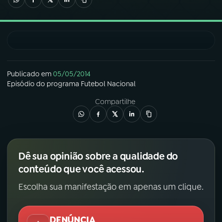
03
PROGRAMAÇÃO
04
PROGRAMAS
Publicado em
05/05/2014
Episódio
do programa
Futebol Nacional
05
PODCASTS
Compartilhe
06
VIDEOCASTS
Dê sua opinião sobre a qualidade do
07
ÚLTIMAS
conteúdo que você acessou.
Escolha sua manifestação em apenas um clique.
08
FESTIVAL DE MÚSICA
DENÚNCIA
ACOMPANHE A RÁDIO NACIONAL