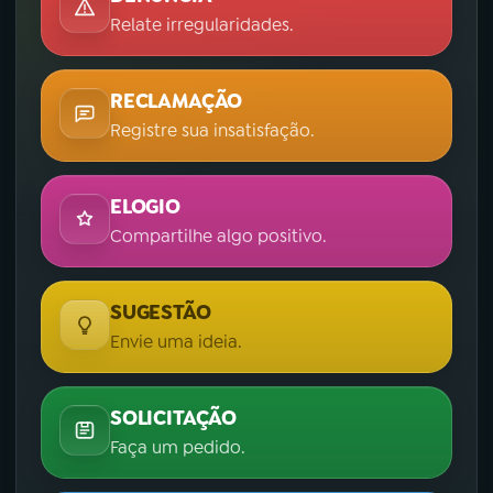
Relate irregularidades.
YouTube
Facebook
Instagram
X
RECLAMAÇÃO
Registre sua insatisfação.
TikTok
ELOGIO
Compartilhe algo positivo.
SUGESTÃO
Envie uma ideia.
SOLICITAÇÃO
Faça um pedido.