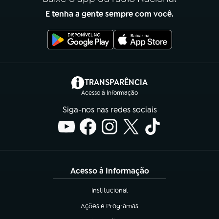
E tenha a gente sempre com você.
(abre em nova aba)
TRANSPARÊNCIA
Acesso à Informação
Siga-nos nas redes sociais
Acesso à Informação
Institucional
(abre em nova aba)
Ações e Programas
(abre em nova aba)