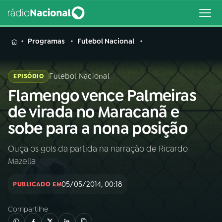
MENU
Programas
Futebol Nacional
Futebol Nacional
EPISÓDIO
Flamengo vence Palmeiras
Buscar
na
de virada no Maracanã e
Rádio
Buscar
sobe para a nona posição
Nacional
Ouça os gols da partida na narração de Ricardo
AO VIVO
Mazella
01
INÍCIO
05/05/2014, 00:18
PUBLICADO EM
Compartilhe
02
A RÁDIO