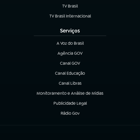
TV Brasil
(abre em nova aba)
TV Brasil Internacional
(abre em nova aba)
Serviços
A Voz do Brasil
(abre em nova aba)
Agência GOV
(abre em nova aba)
Canal GOV
(abre em nova aba)
Canal Educação
(abre em nova aba)
Canal Libras
(abre em nova aba)
Monitoramento e Análise de Mídias
(abre em nova aba)
Publicidade Legal
(abre em nova aba)
Rádio Gov
(abre em nova aba)