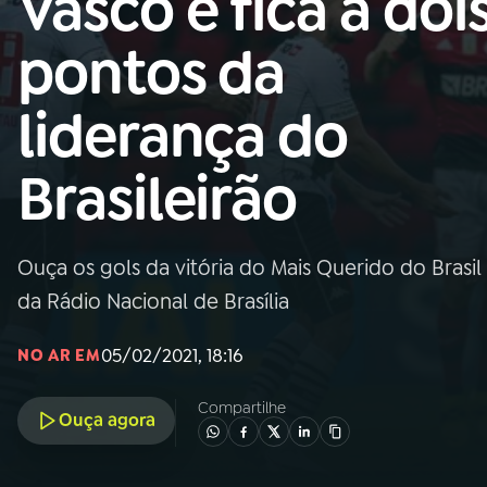
Vasco e fica a doi
Nacional
pontos da
01
INÍCIO
liderança do
02
A RÁDIO
Brasileirão
03
PROGRAMAÇÃO
Ouça os gols da vitória do Mais Querido do Brasi
04
PROGRAMAS
da Rádio Nacional de Brasília
05
PODCASTS
05/02/2021, 18:16
NO AR EM
Compartilhe
Ouça agora
06
VIDEOCASTS