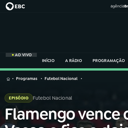
agência
Br
AO VIVO
INÍCIO
A RÁDIO
PROGRAMAÇÃO
MENU
Programas
Futebol Nacional
Buscar
na
Futebol Nacional
EPISÓDIO
Rádio
Buscar
Nacional
Flamengo vence 
Buscar
na
Rádio
AO VIVO