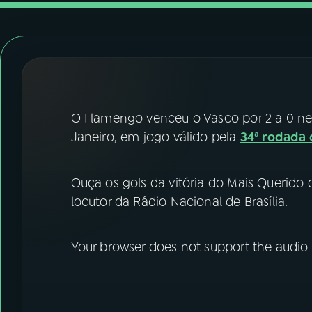
07
ÚLTIMAS
08
FESTIVAL DE MÚSICA
ACOMPANHE A RÁDIO NACIONAL
O Flamengo venceu o Vasco por 2 a 0 nest
YouTube
Facebook
Janeiro, em jogo válido pela
34ª rodada 
Instagram
X
Ouça os gols da vitória do Mais Querido 
TikTok
locutor da Rádio Nacional de Brasília.
Your browser does not support the audio