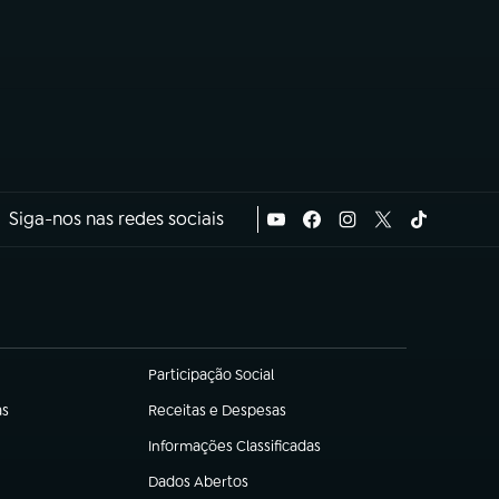
Siga-nos nas redes sociais
Participação Social
(abre em nova aba)
as
Receitas e Despesas
(abre em nova aba)
Informações Classificadas
(abre em nova aba)
Dados Abertos
(abre em nova aba)