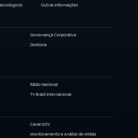
Tecnológicos
Outras Informações
(abre em nova aba)
Governança Corporativa
(abre em nova aba)
Diretoria
(abre em nova aba)
Rádio Nacional
TV Brasil Internacional
(abre em nova aba)
Canal GOV
(abre em nova aba)
Monitoramento e Análise de Mídias
(abre em nova aba)