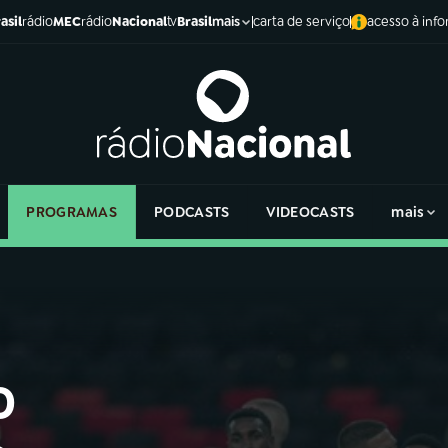
asil
rádio
MEC
rádio
Nacional
tv
Brasil
carta de serviço
acesso à inf
mais
PROGRAMAS
PODCASTS
VIDEOCASTS
mais
o