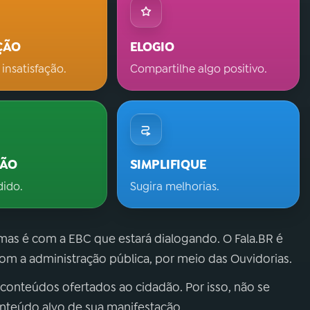
ÇÃO
ELOGIO
 insatisfação.
Compartilhe algo positivo.
ÇÃO
SIMPLIFIQUE
dido.
Sugira melhorias.
 mas é com a EBC que estará dialogando. O Fala.BR é
m a administração pública, por meio das Ouvidorias.
 conteúdos ofertados ao cidadão. Por isso, não se
onteúdo alvo de sua manifestação.