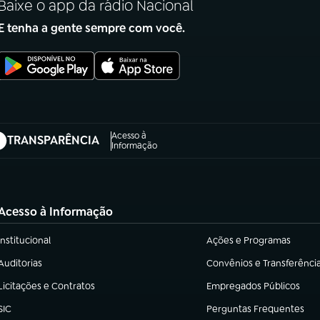
Baixe o app da rádio Nacional
E tenha a gente sempre com você.
Acesso à
TRANSPARÊNCIA
abre em nova aba)
Informação
Acesso à Informação
Institucional
Ações e Programas
(abre em nova aba)
(abre em nova aba)
Auditorias
Convênios e Transferênci
(abre em nova aba)
(abre em nova aba)
Licitações e Contratos
Empregados Públicos
(abre em nova aba)
(abre em nova aba)
SIC
Perguntas Frequentes
(abre em nova aba)
(abre em nova aba)