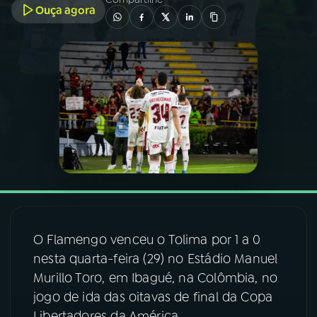
Ouça agora
03
PROGRAMAÇÃO
04
PROGRAMAS
05
PODCASTS
06
VIDEOCASTS
07
ÚLTIMAS
O Flamengo venceu o Tolima por 1 a 0
nesta quarta-feira (29) no Estádio Manuel
08
FESTIVAL DE MÚSICA
Murillo Toro, em Ibagué, na Colômbia, no
jogo de ida das oitavas de final da Copa
ACOMPANHE A RÁDIO NACIONAL
Libertadores da América.