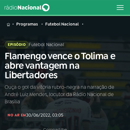
MENU
Programas
Futebol Nacional
Futebol Nacional
EPISÓDIO
Flamengo vence o Tolima e
Buscar
na
abre vantagem na
Rádio
Buscar
Libertadores
Nacional
Ouça o gol da vitória rubro-negra na narração de
AO VIVO
André Luiz Mendes, locutor da Rádio Nacional de
Brasília
01
INÍCIO
30/06/2022, 03:05
NO AR EM
02
A RÁDIO
Compartilhe