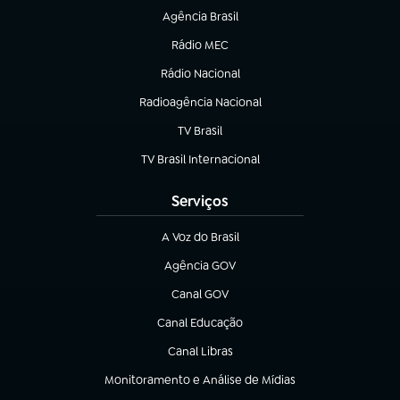
Agência Brasil
(abre em nova aba)
Rádio MEC
(abre em nova aba)
Rádio Nacional
Radioagência Nacional
(abre em nova aba)
TV Brasil
(abre em nova aba)
TV Brasil Internacional
(abre em nova aba)
Serviços
A Voz do Brasil
(abre em nova aba)
Agência GOV
(abre em nova aba)
Canal GOV
(abre em nova aba)
Canal Educação
(abre em nova aba)
Canal Libras
(abre em nova aba)
Monitoramento e Análise de Mídias
(abre em nova aba)