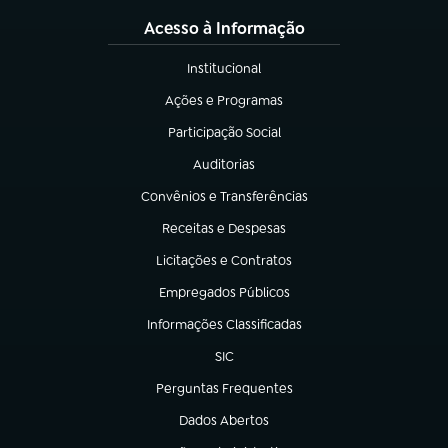
Acesso à Informação
Institucional
(abre em nova aba)
Ações e Programas
(abre em nova aba)
Participação Social
(abre em nova aba)
Auditorias
(abre em nova aba)
Convênios e Transferências
(abre em nova aba)
Receitas e Despesas
(abre em nova aba)
Licitações e Contratos
(abre em nova aba)
Empregados Públicos
(abre em nova aba)
Informações Classificadas
(abre em nova aba)
SIC
(abre em nova aba)
Perguntas Frequentes
(abre em nova aba)
Dados Abertos
(abre em nova aba)