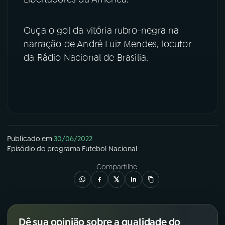
YouTube
Facebook
Ouça o gol da vitória rubro-negra na
narração de André Luiz Mendes, locutor
Instagram
X
da Rádio Nacional de Brasília.
TikTok
Publicado em
30/06/2022
Episódio
do programa
Futebol Nacional
Compartilhe
Dê sua opinião sobre a qualidade do