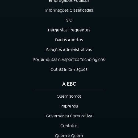
Empregados Públicos
(abre em nova aba)
Informações Classificadas
(abre em nova aba)
SIC
(abre em nova aba)
Perguntas Frequentes
(abre em nova aba)
Dados Abertos
(abre em nova aba)
Sanções Administrativas
(abre em nova aba)
Ferramentas e Aspectos Tecnológicos
(abre em nova aba)
Outras Informações
(abre em nova aba)
A EBC
Quem somos
(abre em nova aba)
Imprensa
(abre em nova aba)
Governança Corporativa
(abre em nova aba)
Contatos
(abre em nova aba)
Quem é Quem
(abre em nova aba)