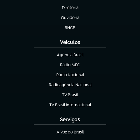
Diretoria
(abre em nova aba)
Ouvidoria
(abre em nova aba)
RNCP
(abre em nova aba)
Veículos
Agência Brasil
(abre em nova aba)
Rádio MEC
(abre em nova aba)
Rádio Nacional
Radioagência Nacional
(abre em nova aba)
TV Brasil
(abre em nova aba)
TV Brasil Internacional
(abre em nova aba)
Serviços
A Voz do Brasil
(abre em nova aba)