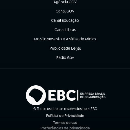
Agência GOV
(abre em nova aba)
Canal GOV
(abre em nova aba)
Canal Educação
(abre em nova aba)
Canal Libras
(abre em nova aba)
Monitoramento e Análise de Mídias
(abre em nova aba)
Publicidade Legal
(abre em nova aba)
Rádio Gov
(abre em nova aba)
© Todos os direitos reservados pela EBC
Política de Privacidade
(abre em nova aba)
Termos de uso
(abre em nova aba)
Preferências de privacidade