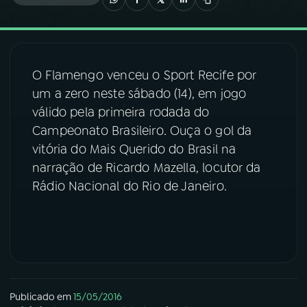
03
PROGRAMAÇÃO
O Flamengo venceu o Sport Recife por
04
PROGRAMAS
um a zero neste sábado (14), em jogo
válido pela primeira rodada do
05
PODCASTS
Campeonato Brasileiro. Ouça o gol da
vitória do Mais Querido do Brasil na
narração de Ricardo Mazella, locutor da
06
VIDEOCASTS
Rádio Nacional do Rio de Janeiro.
07
ÚLTIMAS
08
FESTIVAL DE MÚSICA
Publicado em
15/05/2016
ACOMPANHE A RÁDIO NACIONAL