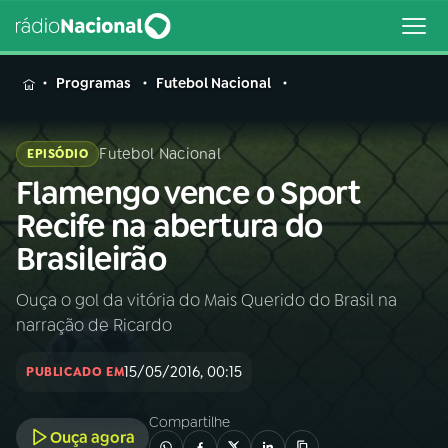
MENU
Programas
Futebol Nacional
Futebol Nacional
EPISÓDIO
Flamengo vence o Sport
Buscar
na
Recife na abertura do
Rádio
Buscar
Brasileirão
Nacional
Ouça o gol da vitória do Mais Querido do Brasil na
AO VIVO
narração de Ricardo
01
INÍCIO
15/05/2016, 00:15
PUBLICADO EM
Compartilhe
02
A RÁDIO
Ouça agora