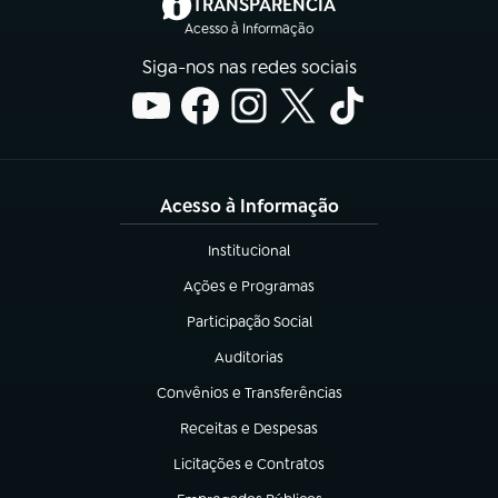
(abre em nova aba)
TRANSPARÊNCIA
Acesso à Informação
Siga-nos nas redes sociais
Acesso à Informação
Institucional
(abre em nova aba)
Ações e Programas
(abre em nova aba)
Participação Social
(abre em nova aba)
Auditorias
(abre em nova aba)
Convênios e Transferências
(abre em nova aba)
Receitas e Despesas
(abre em nova aba)
Licitações e Contratos
(abre em nova aba)