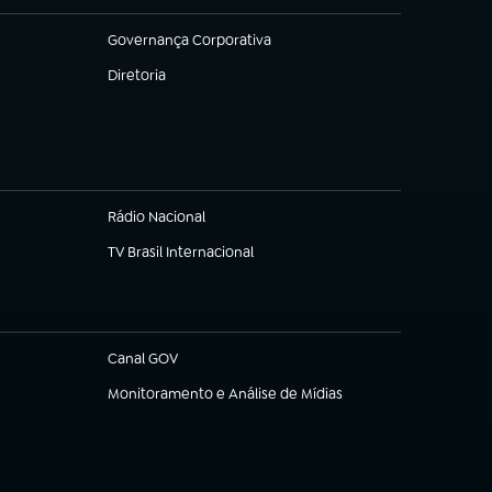
Governança Corporativa
(abre em nova aba)
Diretoria
(abre em nova aba)
Rádio Nacional
TV Brasil Internacional
(abre em nova aba)
Canal GOV
(abre em nova aba)
Monitoramento e Análise de Mídias
(abre em nova aba)