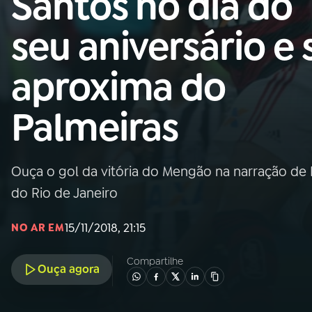
Santos no dia do
Nacional
seu aniversário e 
01
INÍCIO
aproxima do
02
A RÁDIO
Palmeiras
03
PROGRAMAÇÃO
Ouça o gol da vitória do Mengão na narração de R
04
PROGRAMAS
do Rio de Janeiro
05
PODCASTS
15/11/2018, 21:15
NO AR EM
Compartilhe
Ouça agora
06
VIDEOCASTS