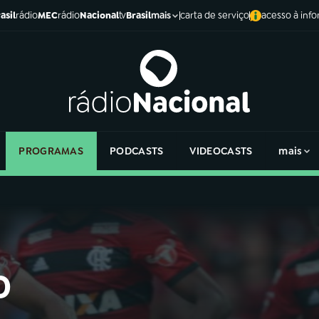
asil
rádio
MEC
rádio
Nacional
tv
Brasil
carta de serviço
acesso à inf
mais
PROGRAMAS
PODCASTS
VIDEOCASTS
mais
o