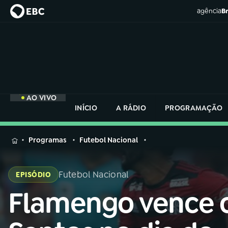
agência
Br
AO VIVO
INÍCIO
A RÁDIO
PROGRAMAÇÃO
MENU
Programas
Futebol Nacional
Buscar
na
Futebol Nacional
EPISÓDIO
Rádio
Buscar
Nacional
Flamengo vence 
Buscar
na
Rádio
AO VIVO