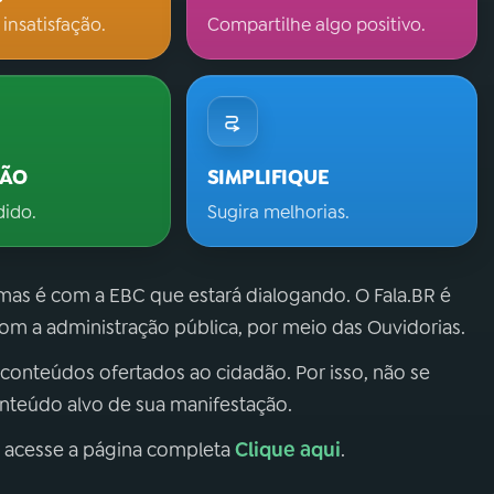
 insatisfação.
Compartilhe algo positivo.
ÇÃO
SIMPLIFIQUE
dido.
Sugira melhorias.
 mas é com a EBC que estará dialogando. O Fala.BR é
m a administração pública, por meio das Ouvidorias.
 conteúdos ofertados ao cidadão. Por isso, não se
onteúdo alvo de sua manifestação.
Clique aqui
, acesse a página completa
.