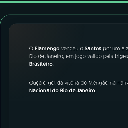
07
ÚLTIMAS
08
FESTIVAL DE MÚSICA
ACOMPANHE A RÁDIO NACIONAL
O
Flamengo
venceu o
Santos
por um a z
YouTube
Facebook
Rio de Janeiro, em jogo válido pela trig
Brasileiro
.
Instagram
X
TikTok
Ouça o gol da vitória do Mengão na narr
Nacional do Rio de Janeiro
.