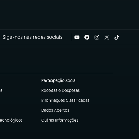
Siga-nos nas redes sociais
Participação Social
(abre em nova aba)
as
Receitas e Despesas
(abre em nova aba)
Informações Classificadas
(abre em nova aba)
Dados Abertos
(abre em nova aba)
Tecnológicos
Outras Informações
(abre em nova aba)