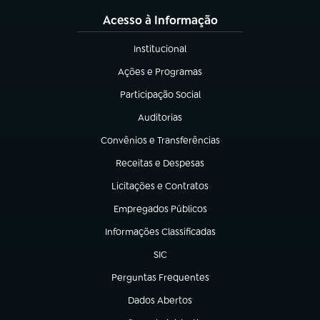
Acesso à Informação
Institucional
(abre em nova aba)
Ações e Programas
(abre em nova aba)
Participação Social
(abre em nova aba)
Auditorias
(abre em nova aba)
Convênios e Transferências
(abre em nova aba)
Receitas e Despesas
(abre em nova aba)
Licitações e Contratos
(abre em nova aba)
Empregados Públicos
(abre em nova aba)
Informações Classificadas
(abre em nova aba)
SIC
(abre em nova aba)
Perguntas Frequentes
(abre em nova aba)
Dados Abertos
(abre em nova aba)