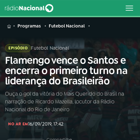
MENU
Programas
Futebol Nacional
Futebol Nacional
EPISÓDIO
Flamengo vence o Santos e
Buscar
na
encerra o primeiro turno na
Rádio
Buscar
liderança do Brasileirão
Nacional
Ouça o gol da vitória do Mais Querido do Brasil na
AO VIVO
narração de Ricardo Mazella, locutor da Rádio
Nacional do Rio de Janeiro
01
INÍCIO
16/09/2019, 17:42
NO AR EM
02
A RÁDIO
Compartilhe