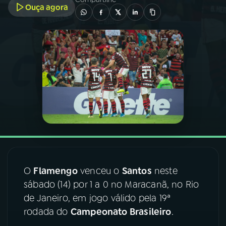
Ouça agora
03
PROGRAMAÇÃO
04
PROGRAMAS
05
PODCASTS
06
VIDEOCASTS
07
ÚLTIMAS
O
Flamengo
venceu o
Santos
neste
sábado (14) por 1 a 0 no Maracanã, no Rio
08
FESTIVAL DE MÚSICA
de Janeiro, em jogo válido pela 19ª
rodada do
Campeonato Brasileiro
.
ACOMPANHE A RÁDIO NACIONAL