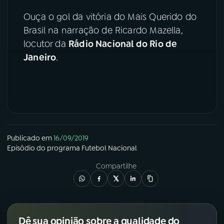
Ouça o gol da vitória do Mais Querido do
YouTube
Facebook
Brasil na narração de Ricardo Mazella,
locutor da
Rádio Nacional do Rio de
Instagram
X
Janeiro
.
TikTok
Publicado em
16/09/2019
Episódio
do programa
Futebol Nacional
Compartilhe
Dê sua opinião sobre a qualidade do