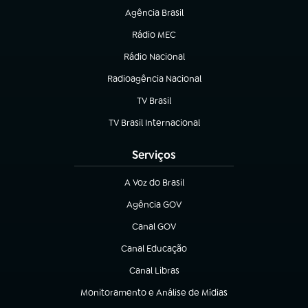
Agência Brasil
(abre em nova aba)
Rádio MEC
(abre em nova aba)
Rádio Nacional
Radioagência Nacional
(abre em nova aba)
TV Brasil
(abre em nova aba)
TV Brasil Internacional
(abre em nova aba)
Serviços
A Voz do Brasil
(abre em nova aba)
Agência GOV
(abre em nova aba)
Canal GOV
(abre em nova aba)
Canal Educação
(abre em nova aba)
Canal Libras
(abre em nova aba)
Monitoramento e Análise de Mídias
(abre em nova aba)