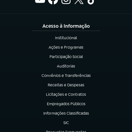
Acesso à Informação
Institucional
(abre em nova aba)
Ações e Programas
(abre em nova aba)
Participação Social
(abre em nova aba)
Auditorias
(abre em nova aba)
Convênios e Transferências
(abre em nova aba)
Receitas e Despesas
(abre em nova aba)
Licitações e Contratos
(abre em nova aba)
Empregados Públicos
(abre em nova aba)
Informações Classificadas
(abre em nova aba)
SIC
(abre em nova aba)