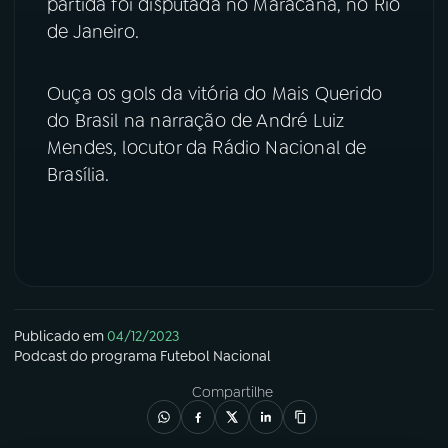
partida foi disputada no Maracanã, no Rio
de Janeiro.
YouTube
Facebook
Instagram
X
Ouça os gols da vitória do Mais Querido
do Brasil na narração de André Luiz
TikTok
Mendes, locutor da Rádio Nacional de
Brasília.
Publicado em
04/12/2023
Podcast
do programa
Futebol Nacional
Compartilhe