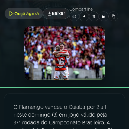
Compartilhe
Baixar
Ouça agora
03
PROGRAMAÇÃO
04
PROGRAMAS
05
PODCASTS
06
VIDEOCASTS
07
ÚLTIMAS
O Flamengo venceu o Cuiabá por 2 a 1
08
FESTIVAL DE MÚSICA
neste domingo (3) em jogo válido pela
37ª rodada do Campeonato Brasileiro. A
ACOMPANHE A RÁDIO NACIONAL