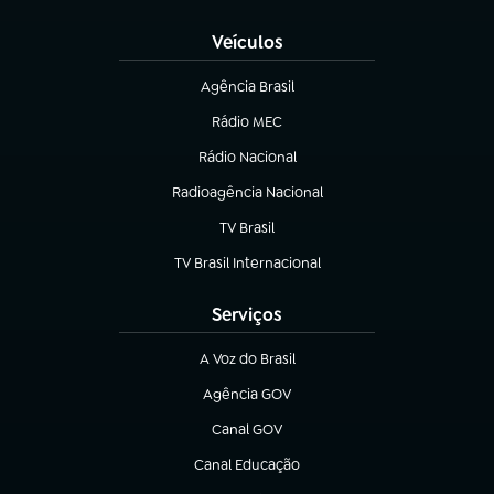
Veículos
Agência Brasil
(abre em nova aba)
Rádio MEC
(abre em nova aba)
Rádio Nacional
Radioagência Nacional
(abre em nova aba)
TV Brasil
(abre em nova aba)
TV Brasil Internacional
(abre em nova aba)
Serviços
A Voz do Brasil
(abre em nova aba)
Agência GOV
(abre em nova aba)
Canal GOV
(abre em nova aba)
Canal Educação
(abre em nova aba)