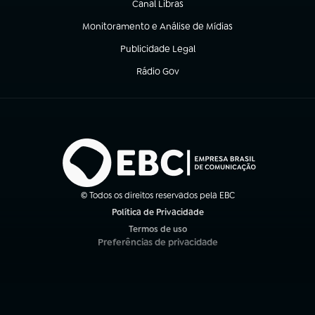
Canal Libras
(abre em nova aba)
Monitoramento e Análise de Mídias
(abre em nova aba)
Publicidade Legal
(abre em nova aba)
Rádio Gov
(abre em nova aba)
© Todos os direitos reservados pela EBC
Política de Privacidade
(abre em nova aba)
Termos de uso
(abre em nova aba)
Preferências de privacidade