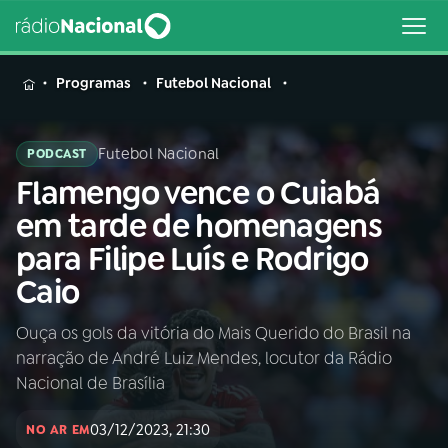
MENU
Programas
Futebol Nacional
Futebol Nacional
PODCAST
Flamengo vence o Cuiabá
Buscar
na
em tarde de homenagens
Rádio
Buscar
para Filipe Luís e Rodrigo
Nacional
Caio
AO VIVO
Ouça os gols da vitória do Mais Querido do Brasil na
narração de André Luiz Mendes, locutor da Rádio
01
INÍCIO
Nacional de Brasília
03/12/2023, 21:30
02
A RÁDIO
NO AR EM