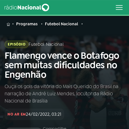
MENU
Programas
Futebol Nacional
Futebol Nacional
EPISÓDIO
Flamengo vence o Botafogo
Buscar
na
sem muitas dificuldades no
Rádio
Buscar
Engenhão
Nacional
Ouça os gols da vitória do Mais Querido do Brasil na
AO VIVO
narração de André Luiz Mendes, locutor da Rádio
Nacional de Brasília
01
INÍCIO
24/02/2022, 03:21
NO AR EM
02
A RÁDIO
Compartilhe