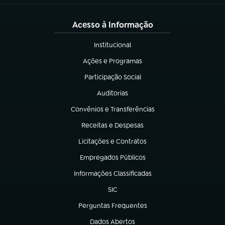
Acesso à Informação
Institucional
(abre em nova aba)
Ações e Programas
(abre em nova aba)
Participação Social
(abre em nova aba)
Auditorias
(abre em nova aba)
Convênios e Transferências
(abre em nova aba)
Receitas e Despesas
(abre em nova aba)
Licitações e Contratos
(abre em nova aba)
Empregados Públicos
(abre em nova aba)
Informações Classificadas
(abre em nova aba)
SIC
(abre em nova aba)
Perguntas Frequentes
(abre em nova aba)
Dados Abertos
(abre em nova aba)