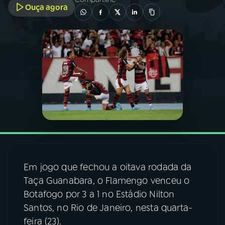
Ouça agora
03
PROGRAMAÇÃO
04
PROGRAMAS
05
PODCASTS
06
VIDEOCASTS
07
ÚLTIMAS
Em jogo que fechou a oitava rodada da
Taça Guanabara, o Flamengo venceu o
08
FESTIVAL DE MÚSICA
Botafogo por 3 a 1 no Estádio Nilton
Santos, no Rio de Janeiro, nesta quarta-
feira (23).
ACOMPANHE A RÁDIO NACIONAL