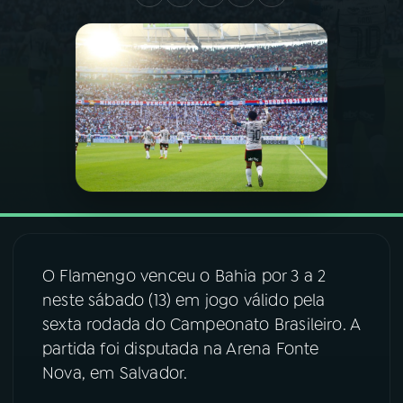
03
PROGRAMAÇÃO
04
PROGRAMAS
05
PODCASTS
06
VIDEOCASTS
O Flamengo venceu o Bahia por 3 a 2
07
ÚLTIMAS
neste sábado (13) em jogo válido pela
sexta rodada do Campeonato Brasileiro. A
08
FESTIVAL DE MÚSICA
partida foi disputada na Arena Fonte
Nova, em Salvador.
ACOMPANHE A RÁDIO NACIONAL