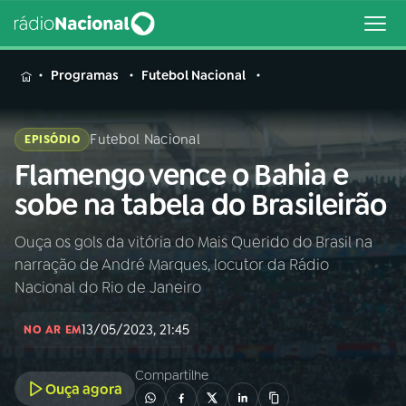
MENU
Programas
Futebol Nacional
Futebol Nacional
EPISÓDIO
Flamengo vence o Bahia e
Buscar
na
sobe na tabela do Brasileirão
Rádio
Buscar
Nacional
Ouça os gols da vitória do Mais Querido do Brasil na
narração de André Marques, locutor da Rádio
AO VIVO
Nacional do Rio de Janeiro
13/05/2023, 21:45
01
INÍCIO
NO AR EM
Compartilhe
Ouça agora
02
A RÁDIO