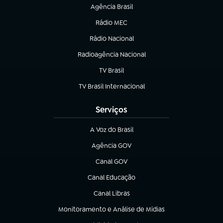
Agência Brasil
(abre em nova aba)
Rádio MEC
(abre em nova aba)
Rádio Nacional
Radioagência Nacional
(abre em nova aba)
TV Brasil
(abre em nova aba)
TV Brasil Internacional
(abre em nova aba)
Serviços
A Voz do Brasil
(abre em nova aba)
Agência GOV
(abre em nova aba)
Canal GOV
(abre em nova aba)
Canal Educação
(abre em nova aba)
Canal Libras
(abre em nova aba)
Monitoramento e Análise de Mídias
(abre em nova aba)