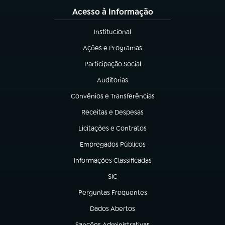
Acesso à Informação
Institucional
(abre em nova aba)
Ações e Programas
(abre em nova aba)
Participação Social
(abre em nova aba)
Auditorias
(abre em nova aba)
Convênios e Transferências
(abre em nova aba)
Receitas e Despesas
(abre em nova aba)
Licitações e Contratos
(abre em nova aba)
Empregados Públicos
(abre em nova aba)
Informações Classificadas
(abre em nova aba)
SIC
(abre em nova aba)
Perguntas Frequentes
(abre em nova aba)
Dados Abertos
(abre em nova aba)
Sanções Administrativas