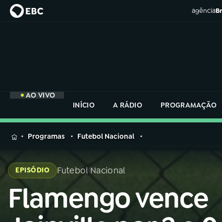
agência
Br
AO VIVO
INÍCIO
A RÁDIO
PROGRAMAÇÃO
MENU
Programas
Futebol Nacional
Buscar
na
Futebol Nacional
EPISÓDIO
Rádio
Buscar
Nacional
Flamengo vence
Buscar
na
Rádio
AO VIVO