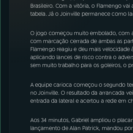
07
ÚLTIMAS
Brasileiro. Com a vitória, o Flamengo va
tabela. Já o Joinville permanece como 
08
FESTIVAL DE MÚSICA
O jogo começou muito embolado, com a
ACOMPANHE A RÁDIO NACIONAL
com marcação cerrada de ambas as part
Flamengo reagiu e deu mais velocidade à
YouTube
Facebook
aplicando lances de risco contra o adver
sem muito trabalho para os goleiros, o p
Instagram
X
TikTok
A equipe carioca começou o segundo t
no Joinville. O resultado da arrancada ve
entrada da lateral e acertou a rede em ch
Aos 34 minutos, Gabriel ampliou o placa
lançamento de Alan Patrick, mandou por 