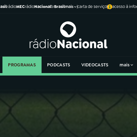
asil
rádio
MEC
rádio
Nacional
tv
Brasil
carta de serviço
acesso à inf
mais
PROGRAMAS
PODCASTS
VIDEOCASTS
mais