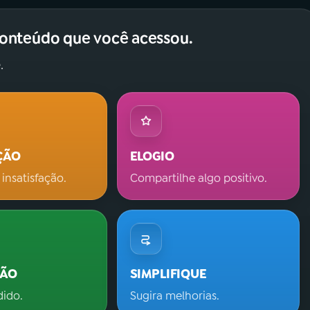
conteúdo que você acessou.
.
ÇÃO
ELOGIO
 insatisfação.
Compartilhe algo positivo.
ÇÃO
SIMPLIFIQUE
dido.
Sugira melhorias.