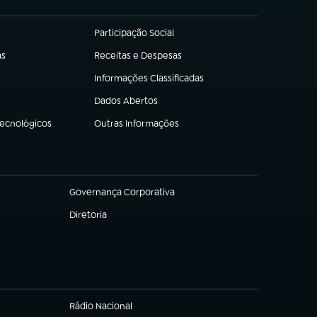
Participação Social
(abre em nova aba)
as
Receitas e Despesas
(abre em nova aba)
Informações Classificadas
(abre em nova aba)
Dados Abertos
(abre em nova aba)
Tecnológicos
Outras Informações
(abre em nova aba)
Governança Corporativa
(abre em nova aba)
Diretoria
(abre em nova aba)
Rádio Nacional