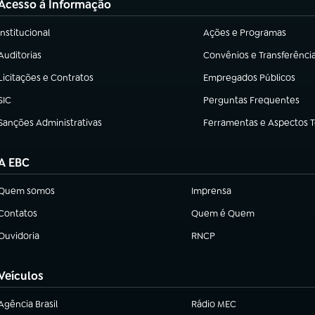
Acesso à Informação
Institucional
Ações e Programas
(abre em nova aba)
(abre em nova aba)
Auditorias
Convênios e Transferênci
(abre em nova aba)
(abre em nova aba)
Licitações e Contratos
Empregados Públicos
(abre em nova aba)
(abre em nova aba)
SIC
Perguntas Frequentes
(abre em nova aba)
(abre em nova aba)
Sanções Administrativas
Ferramentas e Aspectos 
(abre em nova aba)
(abre em nova aba)
A EBC
Quem somos
Imprensa
(abre em nova aba)
(abre em nova aba)
Contatos
Quem é Quem
(abre em nova aba)
(abre em nova aba)
Ouvidoria
RNCP
(abre em nova aba)
(abre em nova aba)
Veículos
Agência Brasil
Rádio MEC
(abre em nova aba)
(abre em nova aba)