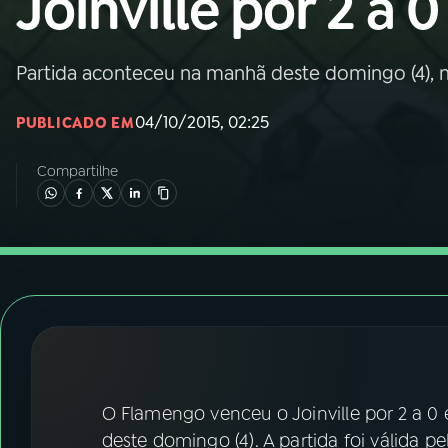
Joinville por 2 a 0
Nacional
01
INÍCIO
Partida aconteceu na manhã deste domingo (4), 
04/10/2015, 02:25
PUBLICADO EM
02
A RÁDIO
Compartilhe
03
PROGRAMAÇÃO
04
PROGRAMAS
05
PODCASTS
06
VIDEOCASTS
O Flamengo venceu o Joinville por 2 a 0 
deste domingo (4). A partida foi válida 