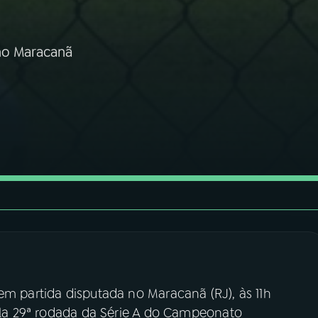
no Maracanã
em partida disputada no Maracanã (RJ), às 11h
pela 29ª rodada da Série A do Campeonato