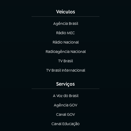
Veículos
Agência Brasil
(abre em nova aba)
Rádio MEC
(abre em nova aba)
Rádio Nacional
Radioagência Nacional
(abre em nova aba)
TV Brasil
(abre em nova aba)
TV Brasil Internacional
(abre em nova aba)
Serviços
A Voz do Brasil
(abre em nova aba)
Agência GOV
(abre em nova aba)
Canal GOV
(abre em nova aba)
Canal Educação
(abre em nova aba)