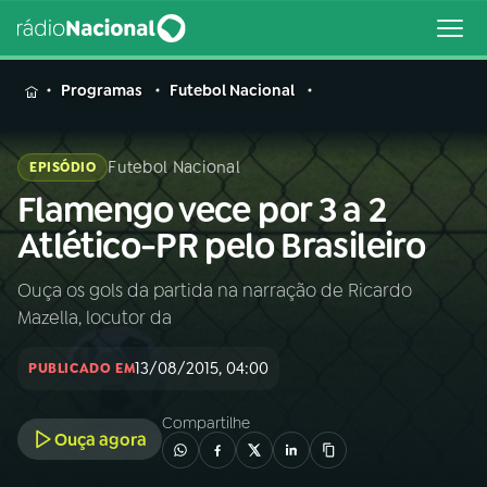
MENU
Programas
Futebol Nacional
Futebol Nacional
EPISÓDIO
Flamengo vece por 3 a 2
Buscar
na
Atlético-PR pelo Brasileiro
Rádio
Buscar
Nacional
Ouça os gols da partida na narração de Ricardo
Mazella, locutor da
AO VIVO
13/08/2015, 04:00
PUBLICADO EM
01
INÍCIO
Compartilhe
Ouça agora
02
A RÁDIO