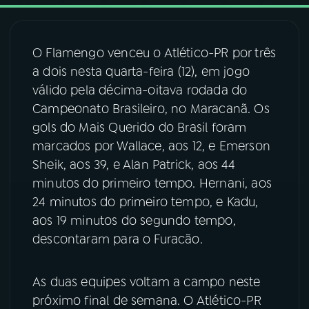
03
PROGRAMAÇÃO
O Flamengo venceu o Atlético-PR por três
a dois nesta quarta-feira (12), em jogo
04
PROGRAMAS
válido pela décima-oitava rodada do
Campeonato Brasileiro, no Maracanã. Os
05
PODCASTS
gols do Mais Querido do Brasil foram
marcados por Wallace, aos 12, e Emerson
Sheik, aos 39, e Alan Patrick, aos 44
06
VIDEOCASTS
minutos do primeiro tempo. Hernani, aos
24 minutos do primeiro tempo, e Kadu,
07
ÚLTIMAS
aos 19 minutos do segundo tempo,
descontaram para o Furacão.
08
FESTIVAL DE MÚSICA
As duas equipes voltam a campo neste
próximo final de semana. O Atlético-PR
ACOMPANHE A RÁDIO NACIONAL