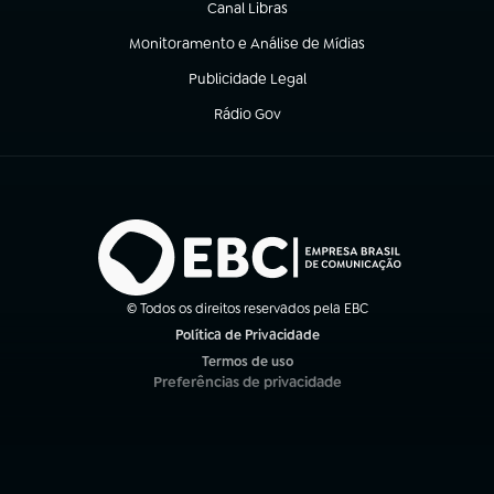
Canal Libras
(abre em nova aba)
Monitoramento e Análise de Mídias
(abre em nova aba)
Publicidade Legal
(abre em nova aba)
Rádio Gov
(abre em nova aba)
© Todos os direitos reservados pela EBC
Política de Privacidade
(abre em nova aba)
Termos de uso
(abre em nova aba)
Preferências de privacidade