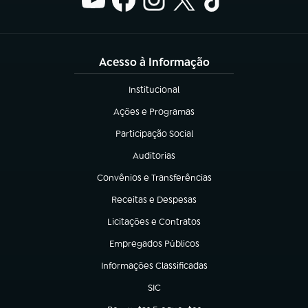
Acesso à Informação
Institucional
(abre em nova aba)
Ações e Programas
(abre em nova aba)
Participação Social
(abre em nova aba)
Auditorias
(abre em nova aba)
Convênios e Transferências
(abre em nova aba)
Receitas e Despesas
(abre em nova aba)
Licitações e Contratos
(abre em nova aba)
Empregados Públicos
(abre em nova aba)
Informações Classificadas
(abre em nova aba)
SIC
(abre em nova aba)