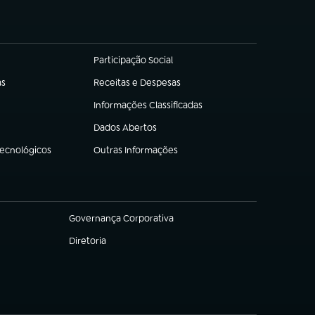
Participação Social
(abre em nova aba)
as
Receitas e Despesas
(abre em nova aba)
Informações Classificadas
(abre em nova aba)
Dados Abertos
(abre em nova aba)
Tecnológicos
Outras Informações
(abre em nova aba)
Governança Corporativa
(abre em nova aba)
Diretoria
(abre em nova aba)