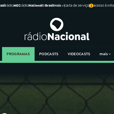
asil
rádio
MEC
rádio
Nacional
tv
Brasil
carta de serviço
acesso à inf
mais
PROGRAMAS
PODCASTS
VIDEOCASTS
mais