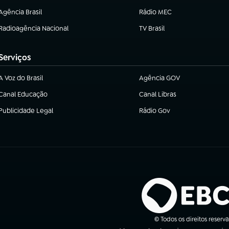
Agência Brasil
Rádio MEC
(abre em nova aba)
(abre em nova aba)
Radioagência Nacional
TV Brasil
(abre em nova aba)
(abre em nova aba)
Serviços
A Voz do Brasil
Agência GOV
(abre em nova aba)
(abre em nova aba)
Canal Educação
Canal Libras
(abre em nova aba)
(abre em nova aba)
Publicidade Legal
Rádio Gov
(abre em nova aba)
(abre em nova aba)
© Todos os direitos reserv