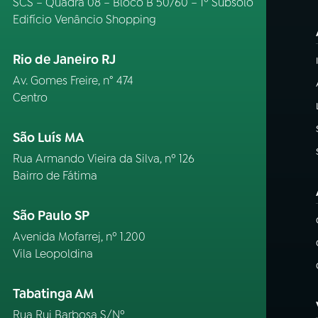
SCS – Quadra 08 – Bloco B 50/60 – 1º Subsolo
Edifício Venâncio Shopping
Rio de Janeiro RJ
Av. Gomes Freire, n° 474
Centro
São Luís MA
Rua Armando Vieira da Silva, nº 126
Bairro de Fátima
São Paulo SP
Avenida Mofarrej, nº 1.200
Vila Leopoldina
Tabatinga AM
Rua Rui Barbosa S/Nº