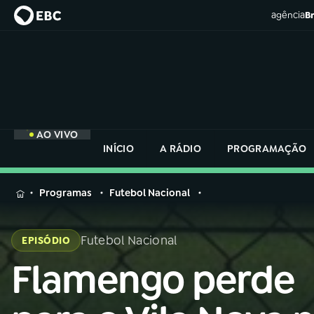
agência
Br
AO VIVO
INÍCIO
A RÁDIO
PROGRAMAÇÃO
MENU
Programas
Futebol Nacional
Buscar
na
Futebol Nacional
EPISÓDIO
Rádio
Buscar
Nacional
Flamengo perde
Buscar
na
Rádio
AO VIVO