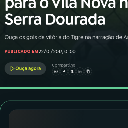
para o Vila Nova 
Nacional
Serra Dourada
01
INÍCIO
02
A RÁDIO
Ouça os gols da vitória do Tigre na narração de 
22/01/2017, 01:00
PUBLICADO EM
03
PROGRAMAÇÃO
Compartilhe
Ouça agora
04
PROGRAMAS
05
PODCASTS
06
VIDEOCASTS