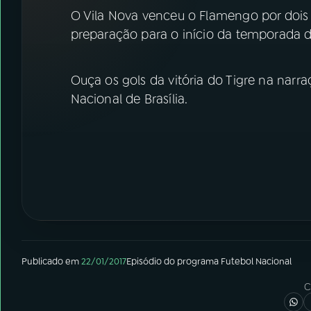
07
ÚLTIMAS
O Vila Nova venceu o Flamengo por dois 
preparação para o início da temporada d
08
FESTIVAL DE MÚSICA
Ouça os gols da vitória do Tigre na narr
ACOMPANHE A RÁDIO NACIONAL
Nacional de Brasília.
YouTube
Facebook
Instagram
X
TikTok
Publicado em
22/01/2017
Episódio
do programa
Futebol Nacional
C