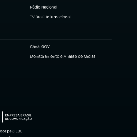
Rádio Nacional
TV Brasil Internacional
(abre em nova aba)
Canal GOV
(abre em nova aba)
Monitoramento e Análise de Mídias
(abre em nova aba)
ados pela EBC