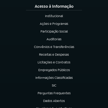
Acesso à Informação
Institucional
(abre em nova aba)
Ações e Programas
(abre em nova aba)
Participação Social
(abre em nova aba)
Auditorias
(abre em nova aba)
Convênios e Transferências
(abre em nova aba)
Receitas e Despesas
(abre em nova aba)
Licitações e Contratos
(abre em nova aba)
Empregados Públicos
(abre em nova aba)
Informações Classificadas
(abre em nova aba)
SIC
(abre em nova aba)
Perguntas Frequentes
(abre em nova aba)
Dados Abertos
(abre em nova aba)