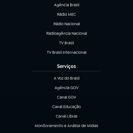
Agência Brasil
(abre em nova aba)
Rádio MEC
(abre em nova aba)
Rádio Nacional
Radioagência Nacional
(abre em nova aba)
TV Brasil
(abre em nova aba)
TV Brasil Internacional
(abre em nova aba)
Serviços
A Voz do Brasil
(abre em nova aba)
Agência GOV
(abre em nova aba)
Canal GOV
(abre em nova aba)
Canal Educação
(abre em nova aba)
Canal Libras
(abre em nova aba)
Monitoramento e Análise de Mídias
(abre em nova aba)