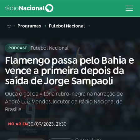
MENU
Programas
Futebol Nacional
Futebol Nacional
PODCAST
Flamengo passa pelo Bahia e
Buscar
na
vence a primeira depois da
Rádio
Buscar
saída de Jorge Sampaoli
Nacional
Ouça o gol da vitória rubro-negra na narração de
AO VIVO
André Luiz Mendes, locutor da Rádio Nacional de
Brasília
01
INÍCIO
30/09/2023, 21:30
NO AR EM
02
A RÁDIO
Compartilhe