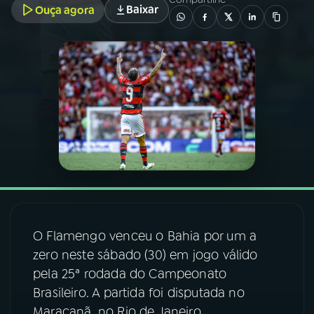
Baixar
Ouça agora
03
PROGRAMAÇÃO
04
PROGRAMAS
05
PODCASTS
06
VIDEOCASTS
07
ÚLTIMAS
O Flamengo venceu o Bahia por um a
zero neste sábado (30) em jogo válido
08
FESTIVAL DE MÚSICA
pela 25ª rodada do Campeonato
Brasileiro. A partida foi disputada no
ACOMPANHE A RÁDIO NACIONAL
Maracanã, no Rio de Janeiro.