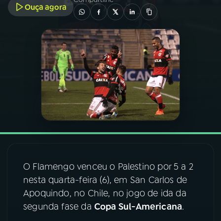
Ouça agora
03
PROGRAMAÇÃO
04
PROGRAMAS
05
PODCASTS
06
VIDEOCASTS
07
ÚLTIMAS
O Flamengo venceu o Palestino por 5 a 2
nesta quarta-feira (6), em San Carlos de
08
FESTIVAL DE MÚSICA
Apoquindo, no Chile, no jogo de ida da
segunda fase da
Copa Sul-Americana
.
ACOMPANHE A RÁDIO NACIONAL