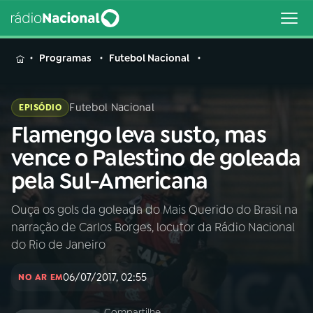
MENU
Programas
Futebol Nacional
Futebol Nacional
EPISÓDIO
Flamengo leva susto, mas
Buscar
na
vence o Palestino de goleada
Rádio
Buscar
pela Sul-Americana
Nacional
Ouça os gols da goleada do Mais Querido do Brasil na
AO VIVO
narração de Carlos Borges, locutor da Rádio Nacional
do Rio de Janeiro
01
INÍCIO
06/07/2017, 02:55
NO AR EM
02
A RÁDIO
Compartilhe