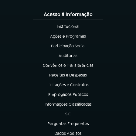
Acesso à Informação
Institucional
(abre em nova aba)
Ações e Programas
(abre em nova aba)
Participação Social
(abre em nova aba)
Auditorias
(abre em nova aba)
Convênios e Transferências
(abre em nova aba)
Receitas e Despesas
(abre em nova aba)
Licitações e Contratos
(abre em nova aba)
Empregados Públicos
(abre em nova aba)
Informações Classificadas
(abre em nova aba)
SIC
(abre em nova aba)
Perguntas Frequentes
(abre em nova aba)
Dados Abertos
(abre em nova aba)